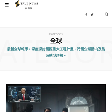
F
T
a
w
c
i
e
t
b
t
ATEGO
o
e
o
r
CATEGORY
k
全球
最新全球報導，深度探討國際重大工程計畫、跨國企業動向及能
源轉型趨勢。