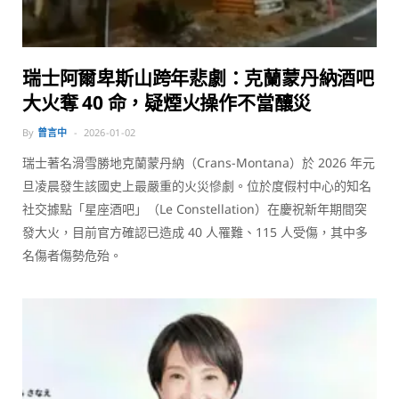
瑞士阿爾卑斯山跨年悲劇：克蘭蒙丹納酒吧
大火奪 40 命，疑煙火操作不當釀災
By
曾言中
2026-01-02
瑞士著名滑雪勝地克蘭蒙丹納（Crans-Montana）於 2026 年元
旦凌晨發生該國史上最嚴重的火災慘劇。位於度假村中心的知名
社交據點「星座酒吧」（Le Constellation）在慶祝新年期間突
發大火，目前官方確認已造成 40 人罹難、115 人受傷，其中多
名傷者傷勢危殆。