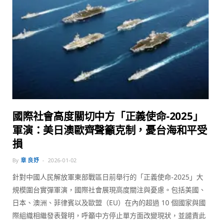
國際社會高度關切中方「正義使命-2025」
軍演：美日澳歐齊聲籲克制，憂台海和平受
損
By
章 良妤
2026-01-02
針對中國人民解放軍東部戰區日前舉行的「正義使命-2025」大
規模圍台實彈軍演，國際社會展現高度關注與憂慮。包括美國、
日本、澳洲、菲律賓以及歐盟（EU）在內的超過 10 個國家與國
際組織相繼發表聲明，呼籲中方停止單方面改變現狀，並譴責此