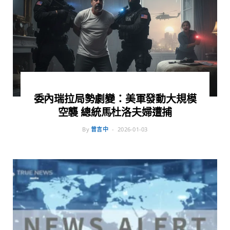
委內瑞拉局勢劇變：美軍發動大規模
空襲 總統馬杜洛夫婦遭捕
By
曾言中
2026-01-03