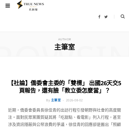
F
T
a
w
c
i
e
t
b
t
ROWSI
o
e
o
r
AUTHOR
k
主筆室
觀點
【社論】僑委會主委的「雙標」 出國26天交5
頁報告，還有臉「教立委怎麼當」？
By
主筆室
2026-08-02
近期，僑委會委員長徐佳青的出訪行程引發朝野與社會的高度關
注。面對民眾黨團質疑其將「吃甜點、看電影」列入行程，甚至
涉及資訊隱蔽與公帑浪費的爭議，徐佳青的回應卻是搬出「照顧