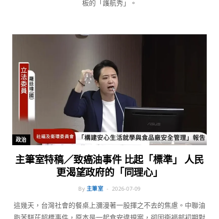
板的「護航秀」。
政治
主筆室特稿／致癌油事件 比起「標準」 人民
更渴望政府的「同理心」
By
主筆室
2026-07-09
這幾天，台灣社會的餐桌上瀰漫著一股揮之不去的焦慮。中聯油
脂苯駢芘超標事件，原本是一起食安違規案，卻因衛福部初期對