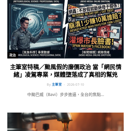
政治
主筆室特稿／颱風假的廉價政治 當「網民情
緒」凌駕專業，媒體墮落成了真相的幫兇
By
主筆室
2026-07-10
中颱巴威（Bavi）步步進逼，全台的焦點…