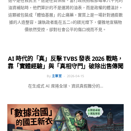
這不是在救民生，這是在買保險。當行政院拍板那每車六千元的
油資補貼時，他們算計的不是運將的油表，而是政權的體溫計。
這顆被包裝成「體恤基層」的止痛藥，實質上是一場針對通膨數
據的人造整容，讓執政者能在五二○的鎂光燈下，優雅地宣稱物
價依然受控，卻對社會公平的傷口視而不見。
觀點
AI 時代的「真」反擊 TVBS 發表 2026 戰略，
靠「實體經驗」與「真相守門」破除出售傳聞
By
主筆室
2026-04-15
在生成式 AI 席捲全球、資訊真假難分的…