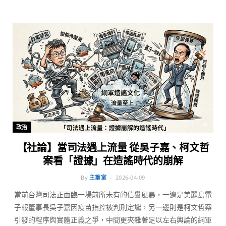
政治
【社論】當司法遇上流量 從吳子嘉、柯文哲
案看「證據」在造謠時代的崩解
By
主筆室
2026-04-09
當前台灣司法正面臨一場前所未有的信譽風暴，一邊是美麗島電
子報董事長吳子嘉因疫苗指控被判刑定讞，另一邊則是柯文哲案
引發的程序與實體正義之爭，中間更夾雜著足以左右輿論的網軍