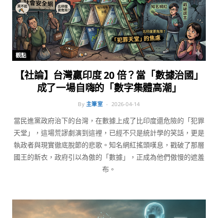
觀點
【社論】台灣贏印度 20 倍？當「數據治國」
成了一場自嗨的「數字集體高潮」
By
主筆室
2026-04-14
當民進黨政府治下的台灣，在數據上成了比印度還危險的「犯罪
天堂」，這場荒謬劇演到這裡，已經不只是統計學的笑話，更是
執政者與現實徹底脫節的悲歌。知名網紅搖頭嘆息，戳破了那層
國王的新衣，政府引以為傲的「數據」，正成為他們傲慢的遮羞
布。