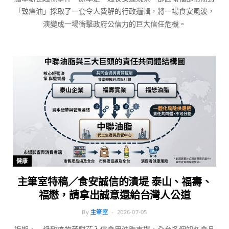
「致癌油」採取了一套令人費解的行政邏輯，將一場食安風波，
演變成一場衝擊政府公信力的巨大信任危機。
健康
主筆室特稿／食安誠信的潰堤 泰山、福壽、
福懋，請拿出誠意還給台灣人公道
By
主筆室
2026-07-05