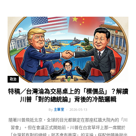
政治
特稿／台灣淪為交易桌上的「標價品」？解讀
川普「對的總統論」背後的冷酷邏輯
By
主筆室
2026-05-13
隨著川普飛抵北京，全球的目光都鎖定在那座紅牆大院內的「川
習會」。但在會議正式開始前，川普在白宮草坪上那一席關於
「台灣若有對的總統，就不會有衝突」的言論，搭配他隨後拋出