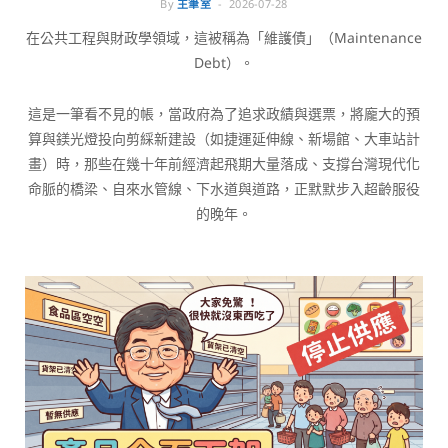
By
主筆室
2026-07-28
在公共工程與財政學領域，這被稱為「維護債」（Maintenance
Debt）。
這是一筆看不見的帳，當政府為了追求政績與選票，將龐大的預
算與鎂光燈投向剪綵新建設（如捷運延伸線、新場館、大車站計
畫）時，那些在幾十年前經濟起飛期大量落成、支撐台灣現代化
命脈的橋梁、自來水管線、下水道與道路，正默默步入超齡服役
的晚年。