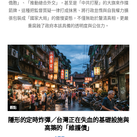
僑胞」、「推動總合外交」，甚至是「中共打壓」的大旗來作擋
箭牌。這種把監督質疑一律打成抹黑、將行政怠惰與自我權力擴
張包裝成「國家大局」的傲慢姿態，不僅無助於釐清真相，更嚴
重腐蝕了政府本該具備的透明度與公信力。
觀點
隱形的定時炸彈／台灣正在失血的基礎設施與
高築的「維護債」