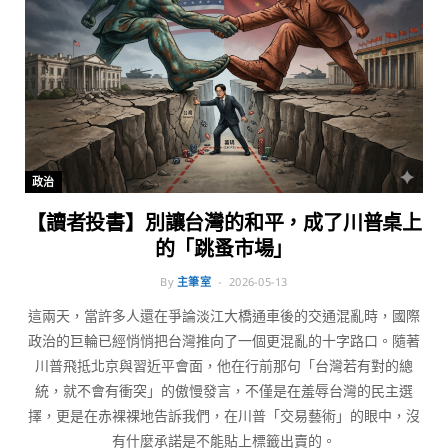
政治
【讀者投書】別讓台灣的和平，成了川普桌上
的「跳蚤市場」
By
主筆室
2026-05-13
這兩天，當許多人還在爭論淡江大橋通車後的交通混亂時，國際
政治的巨輪已經悄悄把台灣推向了一個更混亂的十字路口。隨著
川普飛抵北京與習近平會面，他在行前那句「台灣若有對的總
統，就不會有衝突」的傲慢發言，不僅是在羞辱台灣的民主選
擇，更是在赤裸裸地告訴我們，在川普「交易藝術」的眼中，沒
有什麼承諾是不能貼上標籤出賣的。