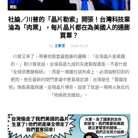
觀點
社論／川普的「晶片勒索」開張！台灣科技業
淪為「肉票」，每片晶片都在為美國人的通膨
買單？
By
主筆室
2026-05-21
川普又來了，帶著他那套最粗暴的邏輯：「台灣晶片是美國
的。」對川普來說，台灣高達九成的先進製程產能，不是什麼
「全球供應鏈樞紐」，而是一塊擺在談判桌上、必須強制切割的
肥肉。他在最新的閉門會議中更直接定調：台灣是在「賣國技
術」換取美國保護，這場晶片博弈，說穿了就是一場明火執仗的
「地緣政治搶劫」。