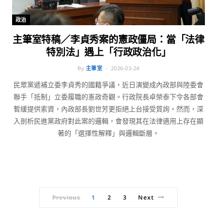
政治
主筆室特稿／李貞秀案的憲政僵局：當「法律
特別法」遇上「行政政治化」
By
主筆室
2026-03-24
民眾黨遞補立委李貞秀的國籍爭議，近日演變成內政部與陸委會
聯手「抵制」立委履職的憲政奇觀。行政院長卓榮泰下令各部會
暫緩提供索資，內政部長劉世芳更拒絕上台接受質詢。然而，深
入剖析民進黨政府對此案的邏輯，會發現其在法律適用上存在顯
著的「選擇性解釋」與邏輯斷層。
Previous
1
2
3
Next