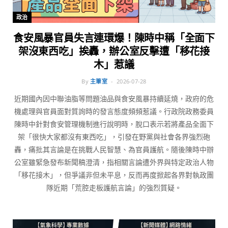
政治
食安風暴官員失言連環爆！陳時中稱「全面下
架沒東西吃」挨轟，辦公室反擊遭「移花接
木」惹議
By
主筆室
2026-07-28
近期國內因中聯油脂等問題油品與食安風暴持續延燒，政府的危
機處理與官員面對質詢時的發言態度頻頻惹議。行政院政務委員
陳時中針對食安管理機制進行說明時，脫口表示若將產品全面下
架「很快大家都沒有東西吃」，引發在野黨與社會各界強烈砲
轟，痛批其言論是在挑戰人民智慧、為官員護航。隨後陳時中辦
公室雖緊急發布新聞稿澄清，指相關言論遭外界與特定政治人物
「移花接木」，但爭議非但未平息，反而再度掀起各界對執政團
隊近期「荒腔走板護航言論」的強烈質疑。