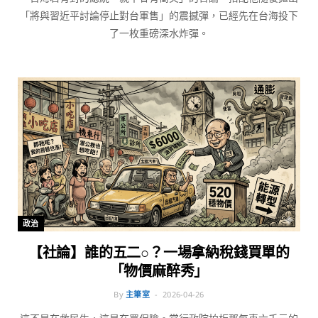
「將與習近平討論停止對台軍售」的震撼彈，已經先在台海投下
了一枚重磅深水炸彈。
政治
【社論】誰的五二○？一場拿納稅錢買單的
「物價麻醉秀」
By
主筆室
2026-04-26