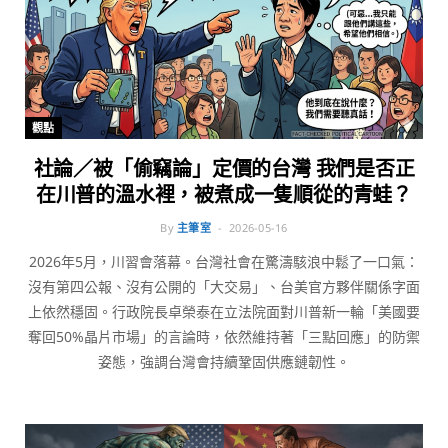
觀點
社論／被「偷竊論」定價的台灣 我們是否正
在川普的溫水裡，被煮成一隻順從的青蛙？
By
主筆室
2026-05-16
2026年5月，川習會落幕。台灣社會在驚濤駭浪中鬆了一口氣：
沒有第四公報、沒有公開的「大交易」、台美官方夥伴關係字面
上依然穩固。行政院長卓榮泰在立法院面對川普新一輪「美國要
奪回50%晶片市場」的言論時，依然維持著「三點回應」的防禦
姿態，強調台灣會持續鞏固供應鏈韌性。