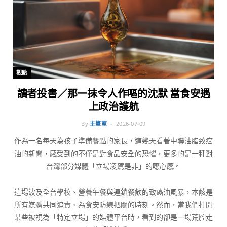
觀點
讀者投書／那一抹令人作嘔的沈默 當食安遇
上政治護航
By
主筆室
2026-07-09
作為一名每天為孩子準備餐點的家長，這幾天看著中聯油脂致癌
油的新聞，感受到的不僅是對食品安全的恐懼，更多的是一種對
台灣部分媒體「立場凌駕是非」的噁心感。
這場波及全台學校、營養午餐與連鎖餐飲的致癌油風暴，本該是
所有媒體共同追責、為食安防線把關的時刻。然而，當我們打開
某些被視為「特定立場」的媒體平台時，看到的卻是一場荒腔走