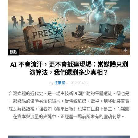
觀點
AI 不會流汗，更不會抵達現場：當媒體只剩
演算法，我們還剩多少真相？
By
主筆室
2026-04-12
台灣媒體的近代史，是一場由技術浪潮推動的集體遷徙，卻也是
一部殘酷的優勝劣汰紀錄片。從傳統紙媒、電視，到移動裝置徹
底瓦解話語權，強者如《蘋果日報》也得在巨浪下易主，而媒體
在資本與流量的夾縫中，正經歷一場前所未有的靈魂剝離。