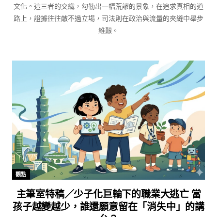
文化。這三者的交織，勾勒出一幅荒謬的景象，在追求真相的道
路上，證據往往敵不過立場，司法則在政治與流量的夾縫中舉步
維艱。
觀點
主筆室特稿／少子化巨輪下的職業大逃亡 當
孩子越變越少，誰還願意留在「消失中」的講