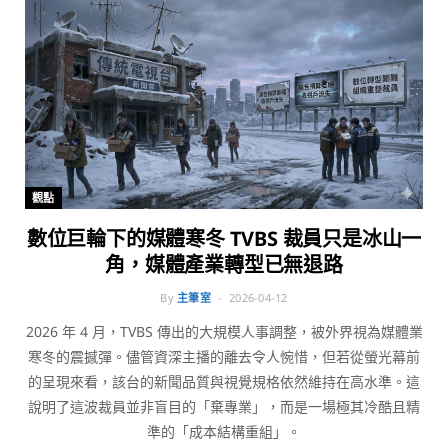
觀點
數位巨輪下的媒體寒冬 TVBS 裁員只是冰山一
角，媒體產業轉型已無退路
By
主筆室
2026-04-12
2026 年 4 月，TVBS 傳出的大規模人事調整，被外界視為媒體業
寒冬的震撼彈。儘管資深主播的離去令人惋惜，但若從螢光幕前
的呈現來看，該台的新聞品質與視覺規格依然維持在高水準。這
說明了這波裁員並非盲目的「棄專業」，而是一場極其冷酷且精
準的「成本結構重組」。