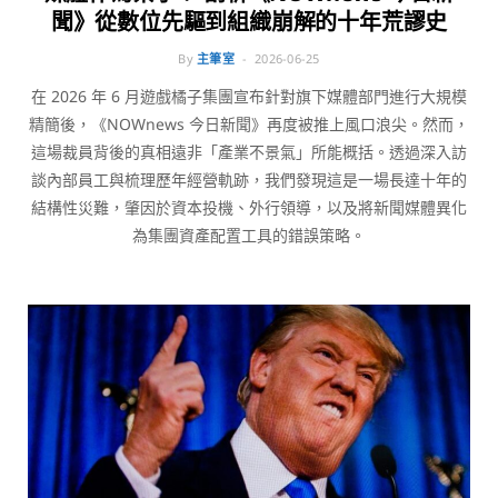
聞》從數位先驅到組織崩解的十年荒謬史
By
主筆室
2026-06-25
在 2026 年 6 月遊戲橘子集團宣布針對旗下媒體部門進行大規模
精簡後，《NOWnews 今日新聞》再度被推上風口浪尖。然而，
這場裁員背後的真相遠非「產業不景氣」所能概括。透過深入訪
談內部員工與梳理歷年經營軌跡，我們發現這是一場長達十年的
結構性災難，肇因於資本投機、外行領導，以及將新聞媒體異化
為集團資產配置工具的錯誤策略。