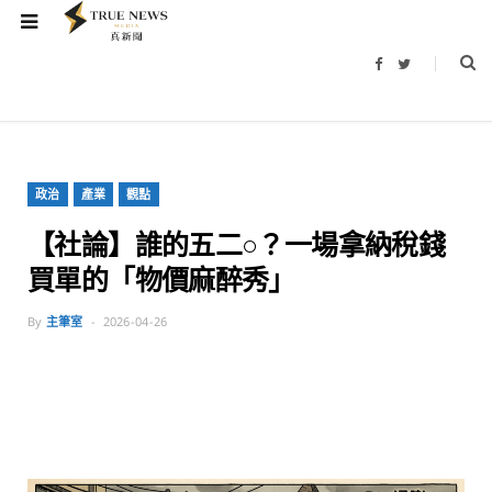
F
T
a
w
c
i
e
t
b
t
o
e
o
r
k
政治
產業
觀點
【社論】誰的五二○？一場拿納稅錢
買單的「物價麻醉秀」
By
主筆室
2026-04-26