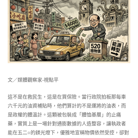
文／媒體觀察家-視點平
這不是在救民生，這是在買保險。當行政院拍板那每車
六千元的油資補貼時，他們算計的不是運將的油表，而
是政權的體溫計。這顆被包裝成「體恤基層」的止痛
藥，實質上是一場針對通膨數據的人造整容，讓執政者
能在五二○的鎂光燈下，優雅地宣稱物價依然受控，卻對