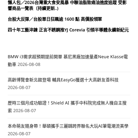
懶人包／2026台灣重大食安風暴 中聯油脂致癌油進度追蹤 受影
響商品一覽表（持續更新..)
台股大反彈／台股單日狂飆逾 1600 點 高價股領軍
四十年工藝淬鍊 正言不銹鋼推YJ Corevia 引領半導體永續新紀元
BMW i3需求超預期提前開單 慕尼黑廠加速量產Neue Klasse電
動車
2026-08-08
高齡博覽會新北館登場 輔具EasyGo獲選十大高齡友善科技
2026-08-07
歷時三個月成功驗證！Shield AI 攜手中科院完成無人機自主搜
索
2026-08-07
本命萌友隨身帶！華碩攜手三麗鷗跨界聯名大玩AI筆電潮流美學
2026-08-07