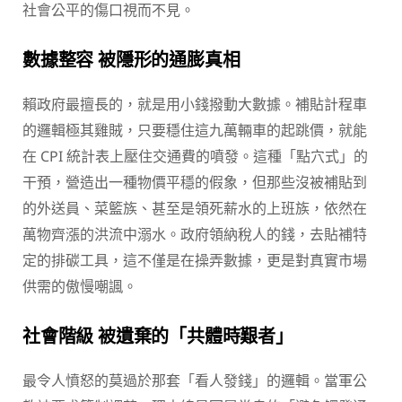
社會公平的傷口視而不見。
數據整容 被隱形的通膨真相
賴政府最擅長的，就是用小錢撥動大數據。補貼計程車
的邏輯極其雞賊，只要穩住這九萬輛車的起跳價，就能
在 CPI 統計表上壓住交通費的噴發。這種「點穴式」的
干預，營造出一種物價平穩的假象，但那些沒被補貼到
的外送員、菜籃族、甚至是領死薪水的上班族，依然在
萬物齊漲的洪流中溺水。政府領納稅人的錢，去貼補特
定的排碳工具，這不僅是在操弄數據，更是對真實市場
供需的傲慢嘲諷。
社會階級 被遺棄的「共體時艱者」
最令人憤怒的莫過於那套「看人發錢」的邏輯。當軍公