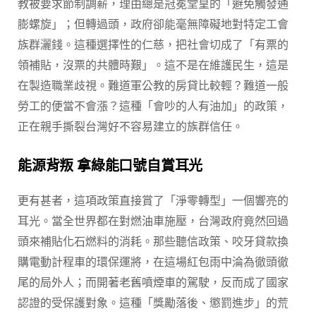
教被要求節制調薪，理由總是冠冕堂皇的「避免觸發通
膨螺旋」；但轉過頭，政府卻能毫無障礙地對特定工會
族群灑錢。這種選擇性的仁慈，把社會切成了「有票的
領補貼，沒票的共體時艱」。這不是在維護民生，這是
在製造職業歧視。難道軍公教的房貸比較輕？難道一般
勞工的便當不會漲？這種「會吵的人有油加」的政策，
正在親手撕裂台灣好不容易建立的族群信任。
能源背叛 拿綠能口號自賞耳光
更有甚者，這項政策直接賞了「淨零轉型」一個響亮的
耳光。當全世界都在對燃油車施壓，台灣政府竟然回過
頭來補貼化石燃料的消耗。那些聽信政策、咬牙貸款換
購電動計程車的環保運將，在這場紅包雨中淪為徹頭徹
尾的局外人；而開著老舊噴煙車的駕駛，反而成了國家
認證的受保護對象。這種「獎勵落後、懲罰進步」的荒