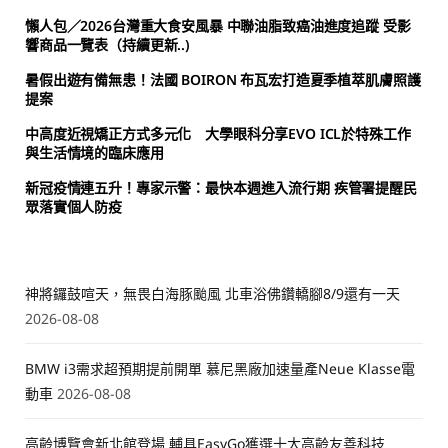
懶人包／2026台灣重大食安風暴 中聯油脂致癌油進度追蹤 受影
響商品一覽表（持續更新..)
暑假出遊有備無患！法國 BOIRON 布瓦宏打造夏季植萃肌膚照護
提案
中高度近視矯正方式多元化 大學眼科分享EVO ICL於特殊工作
與生活情境的臨床應用
新冠疫情連五升！專家示警：最快本週進入流行期 疾管署提醒民
眾落實個人防疫
神將鑼鼓喧天，無畏白海豚颱風 北車浴佛鑽轎腳8/9還有一天
2026-08-08
BMW i3需求超預期提前開單 慕尼黑廠加速量產Neue Klasse電
動車
2026-08-08
高齡博覽會新北館登場 輔具EasyGo獲選十大高齡友善科技