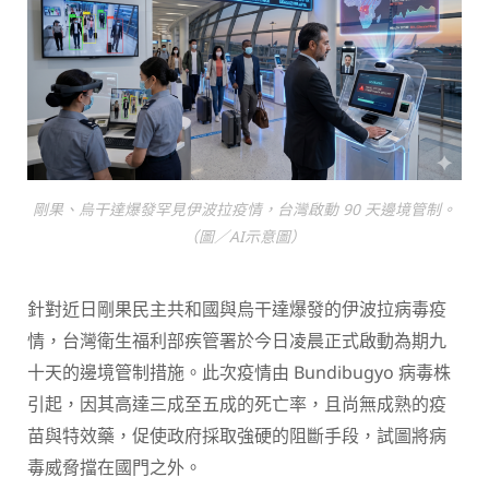
剛果、烏干達爆發罕見伊波拉疫情，台灣啟動 90 天邊境管制。
（圖／AI示意圖）
針對近日剛果民主共和國與烏干達爆發的伊波拉病毒疫
情，台灣衛生福利部疾管署於今日凌晨正式啟動為期九
十天的邊境管制措施。此次疫情由 Bundibugyo 病毒株
引起，因其高達三成至五成的死亡率，且尚無成熟的疫
苗與特效藥，促使政府採取強硬的阻斷手段，試圖將病
毒威脅擋在國門之外。