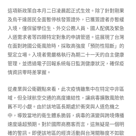
這項新政策自本月二日凌晨起正式生效。除了針對剛果
及烏干達居民全面暫停核發簽證外，已獲簽證者亦暫緩
入境，僅保留學位生、外交公務人員、國人配偶及緊急
人道需求者等四類特定對象的申請管道。這展現了台灣
在面對跨國公衛風險時，採取高強度「預防性阻斷」的
堅定立場。入境者需嚴格執行為期二十一天的自主健康
管理，並透過電子回報系統每日監測健康狀況，確保疫
情資訊零時差掌握。
從產業與公衛觀點來看，此次疫情雖集中在特定中非區
域，但全球航空交通的高度連結性，讓病毒擴散風險依
舊不可小覷。由於該地區長期處於衝突與人道危機之
中，導致當地的衛生體系脆弱，病毒的演變與跨境傳播
速度遠超預期。對於國際商務客而言，這無疑是一個明
確的警訊。即便該地區的經濟活動與台灣關聯度不如歐