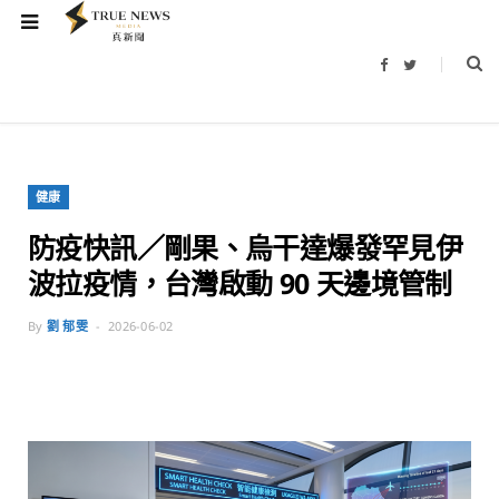
F
T
a
w
c
i
e
t
b
t
o
e
o
r
k
健康
防疫快訊／剛果、烏干達爆發罕見伊
波拉疫情，台灣啟動 90 天邊境管制
By
劉 郁雯
2026-06-02