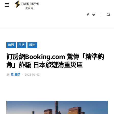
F
T
a
w
c
i
e
t
b
t
o
e
o
r
k
熱門
生活
科技
訂房網Booking.com 驚傳「精準釣
魚」詐騙 日本旅遊淪重災區
By
章 良妤
2026-06-02