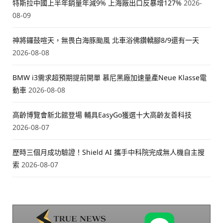
特斯拉中國上半年銷量年減9% 上海廠出口反暴增127%
2026-
08-09
神將鑼鼓喧天，無畏白海豚颱風 北車浴佛鑽轎腳8/9還有一天
2026-08-08
BMW i3需求超預期提前開單 慕尼黑廠加速量產Neue Klasse電
動車
2026-08-08
高齡博覽會新北館登場 輔具EasyGo獲選十大高齡友善科技
2026-08-07
歷時三個月成功驗證！Shield AI 攜手中科院完成無人機自主搜
索
2026-08-07