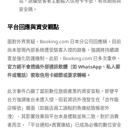
站，誘騙受害者主動輸入信用卡卡號、有效期限與
安全碼。
平台回應與資安觀點
面對外界質疑，Booking.com 日本分公司回應稱，目前
尚未發現內部系統遭受駭客入侵的跡象，強調將持續調
查並強化防護機制。此前，Booking.com 已多次重申，
官方絕不會透過外部通訊軟體（如 WhatsApp、私人郵
件或電話）索取信用卡細節或要求轉帳。
此次事件凸顯了當前數位旅遊產業的資安盲點。即便平
台方強調後台未遭入侵，但若資訊外洩發生在「合作飯
店帳號」層面（如飯店員工誤點釣魚連結致帳密外
洩），其影響效果與平台本身遭駭並無二致。對於消費
者而言，「平台通知≠真實連結」已成為必備的數位安全