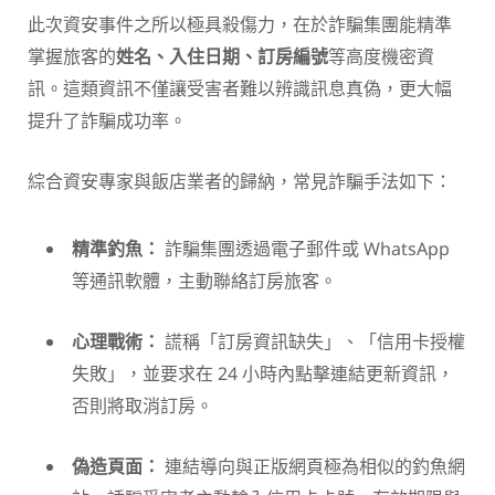
此次資安事件之所以極具殺傷力，在於詐騙集團能精準
掌握旅客的
姓名、入住日期、訂房編號
等高度機密資
訊。這類資訊不僅讓受害者難以辨識訊息真偽，更大幅
提升了詐騙成功率。
綜合資安專家與飯店業者的歸納，常見詐騙手法如下：
精準釣魚：
詐騙集團透過電子郵件或 WhatsApp
等通訊軟體，主動聯絡訂房旅客。
心理戰術：
謊稱「訂房資訊缺失」、「信用卡授權
失敗」，並要求在 24 小時內點擊連結更新資訊，
否則將取消訂房。
偽造頁面：
連結導向與正版網頁極為相似的釣魚網