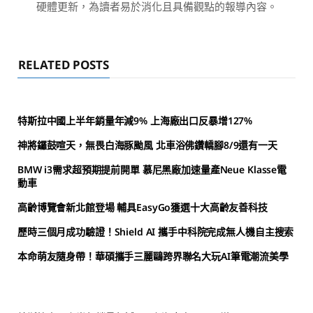
硬體更新，為讀者易於消化且具備觀點的報導內容。
RELATED POSTS
特斯拉中國上半年銷量年減9% 上海廠出口反暴增127%
神將鑼鼓喧天，無畏白海豚颱風 北車浴佛鑽轎腳8/9還有一天
BMW i3需求超預期提前開單 慕尼黑廠加速量產Neue Klasse電
動車
高齡博覽會新北館登場 輔具EasyGo獲選十大高齡友善科技
歷時三個月成功驗證！Shield AI 攜手中科院完成無人機自主搜索
本命萌友隨身帶！華碩攜手三麗鷗跨界聯名大玩AI筆電潮流美學