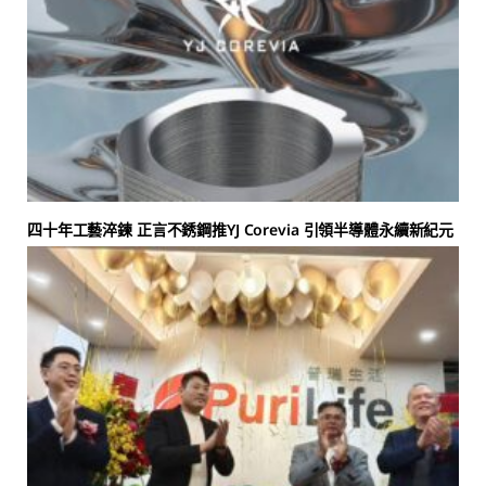
四十年工藝淬鍊 正言不銹鋼推YJ Corevia 引領半導體永續新紀元