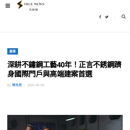
F
T
a
w
c
i
e
t
b
t
o
e
o
r
k
產業
深耕不鏽鋼工藝40年！正言不銹鋼躋
身國際門戶與高端建案首選
By
林允兒
2026-06-04