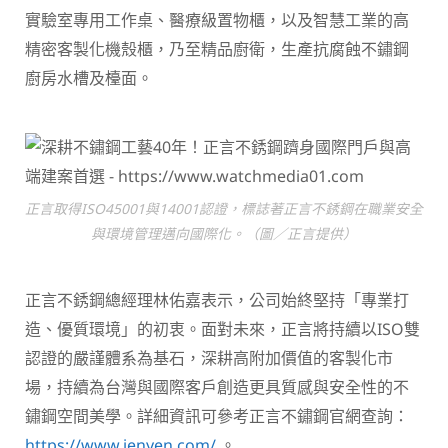
實驗室專用工作桌、醫療級置物櫃，以及智慧工業的高
精密客製化機殼櫃，乃至精品廚衛，生產抗腐蝕不鏽鋼
廚房水槽及檯面。
正言取得ISO45001與14001認證，標誌著正言不銹鋼在職業安全
與環境管理邁向國際化。（圖／正言提供）
正言不銹鋼總經理林佑嘉表示，公司始終堅持「專業打
造、優質環境」的初衷。面對未來，正言將持續以ISO雙
認證的嚴謹體系為基石，深耕高附加價值的客製化市
場，持續為台灣與國際客戶創造更具質感與安全性的不
鏽鋼空間美學。詳細資訊可參考正言不鏽鋼官網查詢：
https://www.jenyen.com/
。