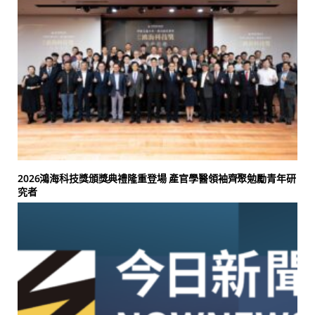
2026鴻海科技獎頒獎典禮隆重登場 產官學醫領袖齊聚勉勵青年研
究者