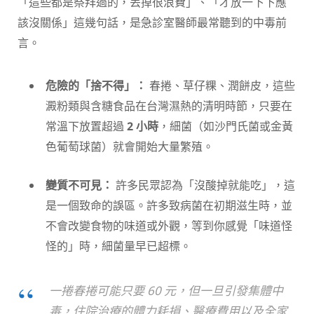
「這些都是祭拜過的，丟掉很浪費」、「才放一下下應
該沒關係」這幾句話，是急診室醫師最常聽到的中毒前
言。
危險的「捨不得」：
春捲、草仔粿、潤餅皮，這些
澱粉類與含糖食品在台灣濕熱的清明時節，只要在
常溫下放置超過
2 小時
，細菌（如沙門氏菌或金黃
色葡萄球菌）就會開始大量繁殖。
變質不可見：
許多民眾認為「沒酸掉就能吃」，這
是一個致命的誤區。許多致病菌在初期滋生時，並
不會改變食物的味道或外觀，等到你感覺「味道怪
怪的」時，細菌量早已超標。
一捲春捲可能只要 60 元，但一旦引發集體中
毒，住院治療的體力耗損、醫療費用以及全家