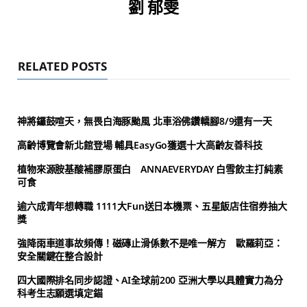
劉 郁雯
RELATED POSTS
神將鑼鼓喧天，無畏白海豚颱風 北車浴佛鑽轎腳8/9還有一天
高齡博覽會新北館登場 輔具EasyGo獲選十大高齡友善科技
植物來源胺基酸補膠原蛋白 ANNAEVERYDAY 白雪飲主打純素
可食
逾六成青年想轉職 1111大Fun送日本機票、五星飯店住宿券抽大
獎
強降雨車道事故頻傳！磁磚止滑係數不是唯一解方 歐羅莉亞：
安全關鍵在整合設計
四大國際排名同步認證、AI全球前200 亞洲大學以具體實力為分
科考生志願選填定錨