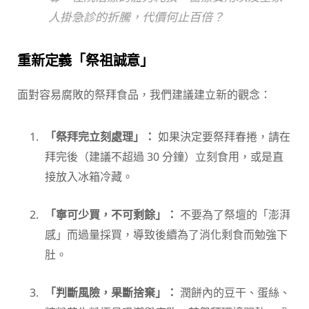
人掛急診的折騰，代價何止百倍？
重新定義「祭祖誠意」
面對容易腐敗的祭拜食品，我們建議建立新的觀念：
「祭拜完立刻處理」：
如果決定要祭拜春捲，請在
拜完後（建議不超過 30 分鐘）立刻食用，或是直
接放入冰箱冷藏。
「寧可少買，不可剩餘」：
不要為了祭壇的「澎湃
感」而過量採買，導致後續為了消化剩食而勉強下
肚。
「判斷風險，果斷捨棄」：
潤餅內的豆干、蛋絲、