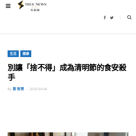
F
T
a
w
c
i
e
t
b
t
o
e
o
r
k
生活
健康
別讓「捨不得」成為清明節的食安殺
手
By
劉 郁雯
2026-04-06