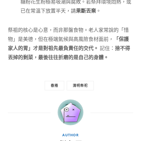
糖粉花生粉極易吸潮與腐敗。若祭拜環境悶熱，或
已在常溫下放置半天，請
果斷丟棄
。
祭祖的核心是心意，而非那盤食物。老人家常說的「惜
物」是美德，但在極端氣候與高風險食材面前，
「保護
家人的胃」才是對祖先最負責任的交代。
記住：
捨不得
丟掉的剩菜，最後往往折磨的是自己的身體。
春捲
清明祭祀
AUTHOR