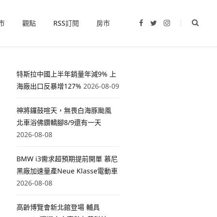
市
觀點
RSS訂閱
房市
F
T
I
a
w
n
c
i
s
e
t
t
b
t
a
o
e
g
o
r
r
特斯拉中國上半年銷量年減9% 上
k
a
m
海廠出口反暴增127%
2026-08-09
神將鑼鼓喧天，無畏白海豚颱風
北車浴佛鑽轎腳8/9還有一天
2026-08-08
BMW i3需求超預期提前開單 慕尼
黑廠加速量產Neue Klasse電動車
2026-08-08
高齡博覽會新北館登場 輔具