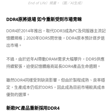
End of Life）規畫。（圖／AI生成）
DDR4原將退場 如今重新受到市場青睞
DDR4於2014年推出，取代DDR3成為PC及伺服器主流記
憶體規格；2020年DDR5問世後，DDR4原本預計逐步退
出市場。
不過，由於近年AI帶動DRAM需求大幅攀升，DDR5供應
持續緊張，迫使記憶體廠商延長DDR4產品生命週期。
雖然DDR4同樣受到缺貨影響，但由於製程成熟、良率穩
定，生產成本仍低於DDR5，因此成為目前市場較具成本
優勢的選擇。
新款PC產品重新採用DDR4