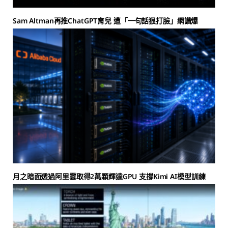
Sam Altman再推ChatGPT育兒 遭「一句話狠打臉」網讚爆
月之暗面透過阿里雲取得2萬顆輝達GPU 支撐Kimi AI模型訓練