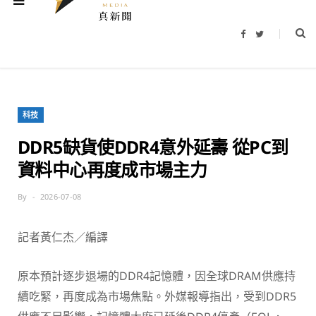
F
T
a
w
c
i
e
t
b
t
o
e
o
r
k
科技
DDR5缺貨使DDR4意外延壽 從PC到
資料中心再度成市場主力
By
2026-07-08
記者黃仁杰／編譯
原本預計逐步退場的DDR4記憶體，因全球DRAM供應持
續吃緊，再度成為市場焦點。外媒報導指出，受到DDR5