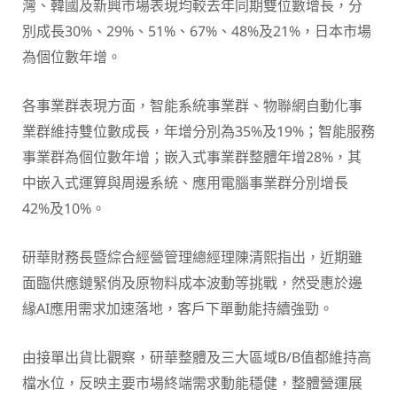
灣、韓國及新興市場表現均較去年同期雙位數增長，分
別成長30%、29%、51%、67%、48%及21%，日本市場
為個位數年增。
各事業群表現方面，智能系統事業群、物聯網自動化事
業群維持雙位數成長，年增分別為35%及19%；智能服務
事業群為個位數年增；嵌入式事業群整體年增28%，其
中嵌入式運算與周邊系統、應用電腦事業群分別增長
42%及10%。
研華財務長暨綜合經營管理總經理陳清熙指出，近期雖
面臨供應鏈緊俏及原物料成本波動等挑戰，然受惠於邊
緣AI應用需求加速落地，客戶下單動能持續強勁。
由接單出貨比觀察，研華整體及三大區域B/B值都維持高
檔水位，反映主要市場終端需求動能穩健，整體營運展