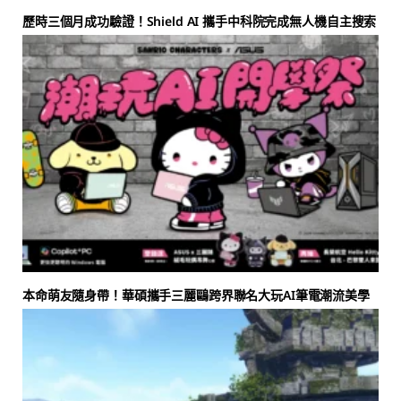
歷時三個月成功驗證！Shield AI 攜手中科院完成無人機自主搜索
本命萌友隨身帶！華碩攜手三麗鷗跨界聯名大玩AI筆電潮流美學