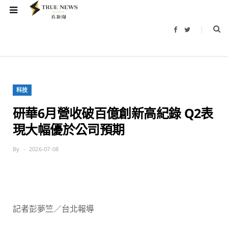
F
T
a
w
c
i
e
t
b
t
o
e
o
r
k
科技
研華6月營收破百億創新高紀錄 Q2表
現大幅優於公司預期
By
2026-07-08
記者彭夢竺／台北報導