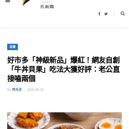
F
T
a
w
c
i
e
t
b
t
o
e
o
r
k
消費
好市多「神級新品」爆紅！網友自創
「牛丼貝果」吃法大獲好評：老公直
接嗑兩個
By
林允兒
2026-06-22