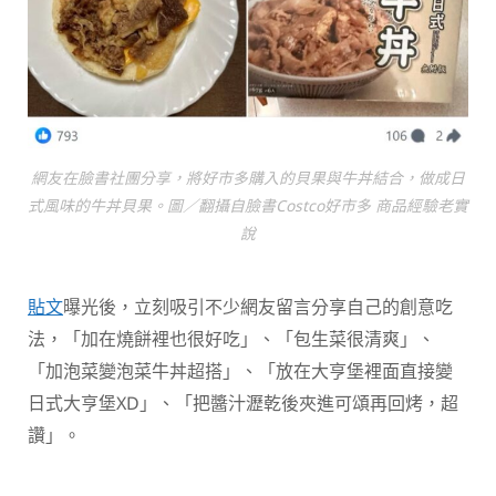
網友在臉書社團分享，將好市多購入的貝果與牛丼結合，做成日
式風味的牛丼貝果。圖／翻攝自臉書Costco好市多 商品經驗老實
說
貼文
曝光後，立刻吸引不少網友留言分享自己的創意吃
法，「加在燒餅裡也很好吃」、「包生菜很清爽」、
「加泡菜變泡菜牛丼超搭」、「放在大亨堡裡面直接變
日式大亨堡XD」、「把醬汁瀝乾後夾進可頌再回烤，超
讚」。