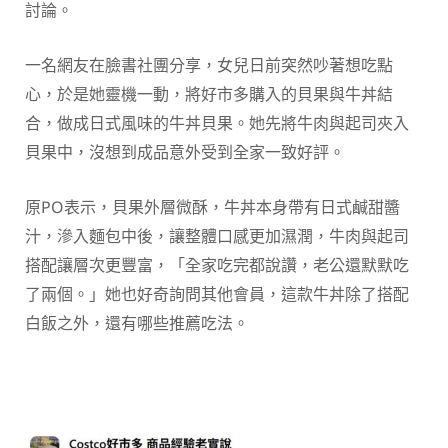
討論。
一名網友在臉書社團分享，女兒日前突然吵著想吃點
心，於是她靈機一動，將好市多購入的貝果與牛丼結
合，做成日式風味的牛丼貝果。她先將牛肉與起司夾入
貝果中，沒想到成品意外受到全家一致好評。
原PO表示，貝果外層微酥，牛丼本身帶有日式鹹甜醬
汁，滲入麵包中後，讓整體口感更加濕潤，牛肉與起司
搭配讓層次更豐富，「全家吃完都說讚，老公還默默吃
了兩個。」她也好奇詢問其他會員，這款牛丼除了搭配
白飯之外，還有哪些推薦吃法。