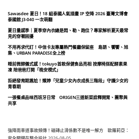
Sawasdee 夏日！18 組泰國人氣插畫 IP 空降 2026 臺灣文博會
泰國館 J3-040 一次萌翻
夏日量感季｜夏季穿內衣總是悶、勒、跑位？專家解析夏天最常
見的穿著困擾
不用再求代訂！中信卡友專屬熱門餐廳保留座 島語、饗饗、旭
集、URBAN PARADISE全上榜
睡前微酵儀式感！tokuyo首款保健食品亮相 按摩椅搭配酵素果
凍 陪爸爸打開「晚安模式」
拒絕發育期尷尬！嬪婷「兒童少女內衣成長三階段」守護少女的
青春期
一張餐桌品味西班牙日常 ORIGEN三道新菜詮釋開胃、團聚與
共享
強降雨車道事故頻傳！磁磚止滑係數不是唯一解方 歐羅莉亞：
安全關鍵在整合設計
2026-08-05