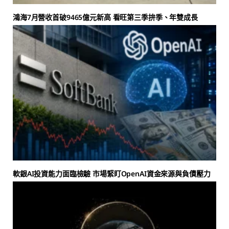
鴻海7月營收首破9465億元新高 看旺第三季拚季、年雙成長
軟銀AI投資能力面臨檢驗 市場緊盯OpenAI資金來源與負債壓力