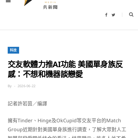
F
T
a
w
c
i
e
t
b
t
o
e
o
r
k
科技
交友軟體力推AI功能 美國單身族反
感：不想和機器談戀愛
By
2026-06-22
記者許若茵／編譯
擁有Tinder、Hinge及OkCupid等交友平台的Match
Group近期針對美國單身族進行調查，了解大眾對人工