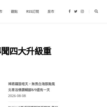
市
觀點
RSS訂閱
房市
F
T
I
a
w
n
c
i
s
e
t
t
b
t
a
o
e
g
o
r
r
k
a
m
4 傳聞四大升級重
神將鑼鼓喧天，無畏白海豚颱風
北車浴佛鑽轎腳8/9還有一天
2026-08-08