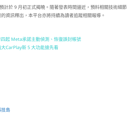
Ultra 4 預計於 9 月初正式揭曉。隨著發表時間逼近，預料相關技術細節
確的資訊釋出，本平台亦將持續為讀者追蹤相關報導。
」聲四起 Meta承諾主動偵測、恢復誤封帳號
大CarPlay新 5 大功能搶先看
科技島