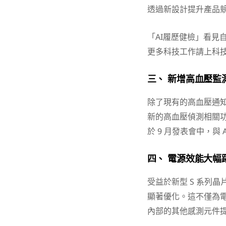
透過新設計提升產品
「AI履歷健檢」看見
更多科技工作請上科
三、 新增高血壓監
除了現有的高血壓通
新的高血壓偵測相關功
於 9 月發表會中，與 App
四、 電源效能大幅
受益於新型 S 系列晶片
顯著優化。這不僅為
內部的其他感測元件