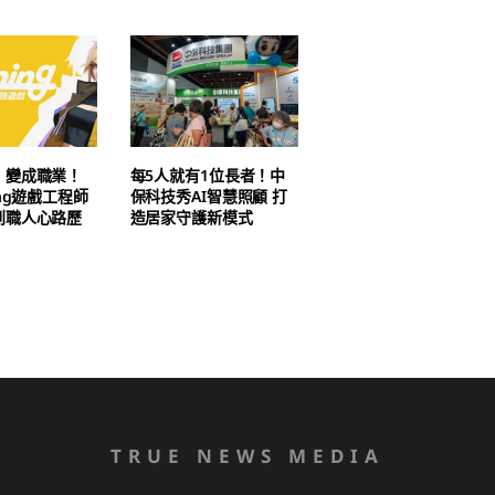
」變成職業！
每5人就有1位長者！中
ing遊戲工程師
保科技秀AI智慧照顧 打
到職人心路歷
造居家守護新模式
TRUE NEWS MEDIA