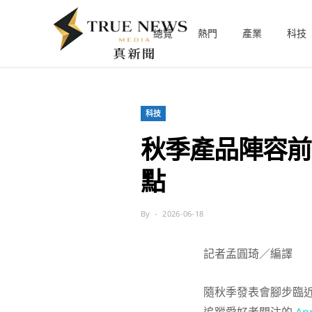
總覽
熱門
產業
科技
科技
秋季產品陣容前瞻：
點
By
2026-06-18
記者孟圓琦／編譯
隨秋季發表會腳步臨