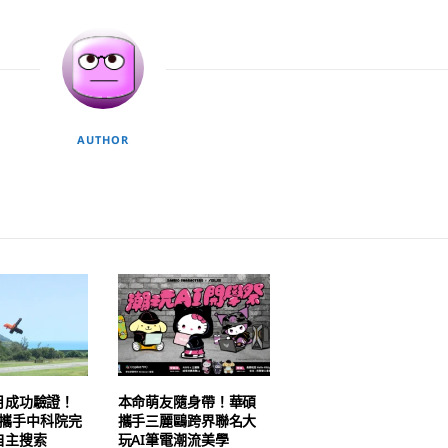
AUTHOR
月成功驗證！
本命萌友隨身帶！華碩
AI 攜手中科院完
攜手三麗鷗跨界聯名大
自主搜索
玩AI筆電潮流美學