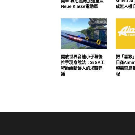
開單 慕尼黑廠加速量產
Shield 
Neue Klasse電動車
成無人機
開放世界音速小子幕後
把「喜歡
推手現身說法：SEGA工
日商Aim
程師給新鮮人的求職建
親揭菜鳥
議
程