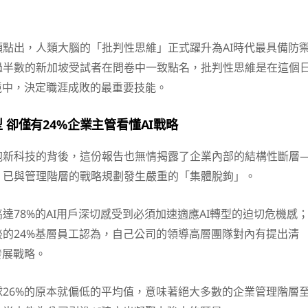
點出，人類大腦的「批判性思維」正式躍升為AI時代最具備防
過半數的新加坡受試者在問卷中一致點名，批判性思維是在這個
境中，決定職涯成敗的最重要技能。
 卻僅有24%企業主管看懂AI戰略
抱新科技的背後，這份報告也無情揭露了企業內部的結構性斷層
，已與管理階層的戰略規劃發生嚴重的「集體脫鉤」。
達78%的AI用戶深切感受到必須加速適應AI轉型的迫切危機感
的24%基層員工認為，自己公司的領導高層團隊對內有提出清
發展戰略。
26%的原本就偏低的平均值，意味著絕大多數的企業管理階層