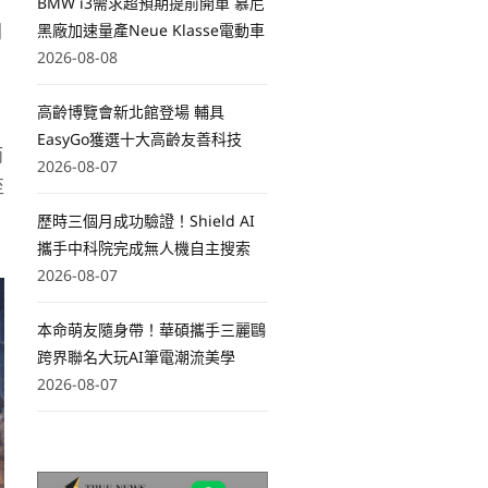
了
BMW i3需求超預期提前開單 慕尼
創
黑廠加速量產Neue Klasse電動車
2026-08-08
高齡博覽會新北館登場 輔具
EasyGo獲選十大高齡友善科技
而
2026-08-07
至
歷時三個月成功驗證！Shield AI
攜手中科院完成無人機自主搜索
2026-08-07
本命萌友隨身帶！華碩攜手三麗鷗
跨界聯名大玩AI筆電潮流美學
2026-08-07