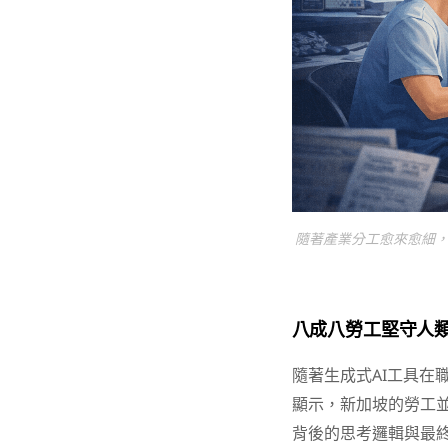
隨著產業分工愈來愈細
八成八勞工堅守人類
隨著生成式AI工具在
顯示，新加坡的勞工並
背後的思考邏輯與最