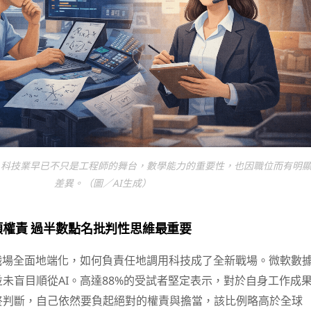
，科技業早已不只是工程師的舞台，數學能力的重要性，也因職位而有明
差異。（圖／AI生成）
權責 過半數點名批判性思維最重要
職場全面地端化，如何負責任地調用科技成了全新戰場。微軟數
未盲目順從AI。高達88%的受試者堅定表示，對於自身工作成
終判斷，自己依然要負起絕對的權責與擔當，該比例略高於全球