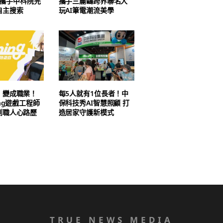
AI 攜手中科院完
攜手三麗鷗跨界聯名大
自主搜索
玩AI筆電潮流美學
」變成職業！
每5人就有1位長者！中
ing遊戲工程師
保科技秀AI智慧照顧 打
到職人心路歷
造居家守護新模式
TRUE NEWS MEDIA