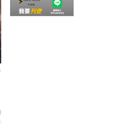
顯
據
果