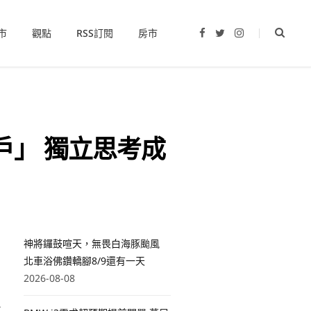
市
觀點
RSS訂閱
房市
F
T
I
a
w
n
c
i
s
e
t
t
b
t
a
o
e
g
o
r
r
k
a
m
戶」 獨立思考成
神將鑼鼓喧天，無畏白海豚颱風
北車浴佛鑽轎腳8/9還有一天
2026-08-08