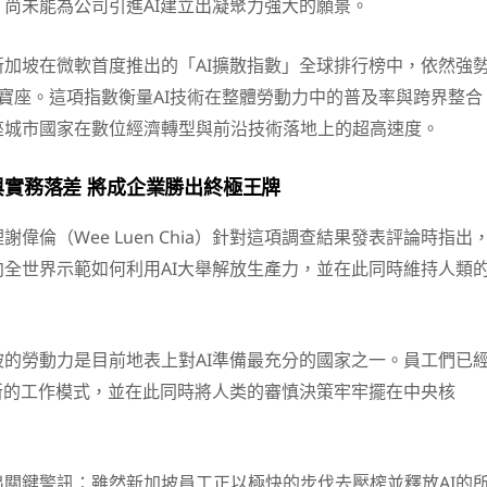
尚未能為公司引進AI建立出凝聚力強大的願景。
加坡在微軟首度推出的「AI擴散指數」全球排行榜中，依然強
寶座。這項指數衡量AI技術在整體勞動力中的普及率與跨界整合
座城市國家在數位經濟轉型與前沿技術落地上的超高速度。
實務落差 將成企業勝出終極王牌
偉倫（Wee Luen Chia）針對這項調查結果發表評論時指出
全世界示範如何利用AI大舉解放生產力，並在此同時維持人類
的勞動力是目前地表上對AI準備最充分的國家之一。員工們已
新的工作模式，並在此同時將人类的審慎決策牢牢擺在中央核
關鍵警訊：雖然新加坡員工正以極快的步伐去壓榨並釋放AI的