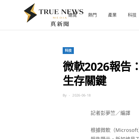
總覽
熱門
產業
科技
科技
微軟2026報
生存關鍵
By
2026-06-18
記者彭夢竺／編譯
根據微軟（Microsof