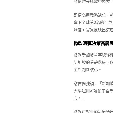
今依然在迷霧中摸索，
即便高層戰略缺位，新
奪下全球第2名的至尊
深度，實質反映出這
微軟消弭決策高層與
微軟新加坡董事總經理謝
新加坡的受薪階級正向
主觀判斷核心。
謝偉倫強調：「新加坡
大舉運用AI解鎖了全
心。」
微軟在報告的最後給出