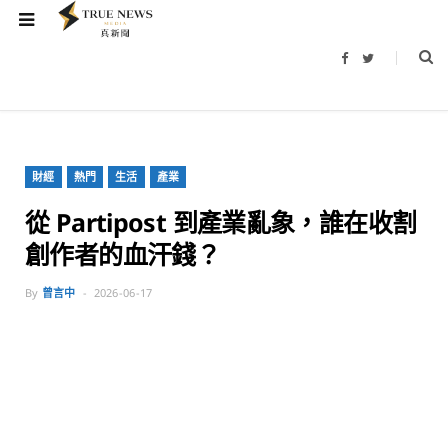
F
T
a
w
c
i
e
t
b
t
o
e
o
r
k
財經
熱門
生活
產業
從 Partipost 到產業亂象，誰在收割
創作者的血汗錢？
By
曾言中
2026-06-17