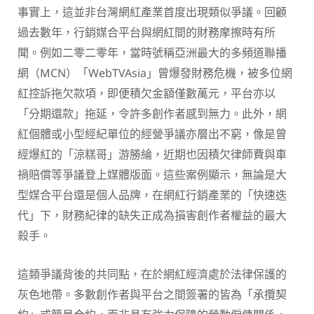
事實上，這並非台灣網紅產業首度出現類似爭議。回顧
過去數年，行銷媒合平台與網紅間的財務摩擦時有所
聞。例如二零二零年，當時號稱亞洲最大的多頻道聯播
網（MCN）「WebTVAsia」曾爆發財務危機，被多位網
紅控訴拖欠款項，即便積欠金額僅數萬元，平台亦以
「分期還款」拖延，令許多創作者感到無力。此外，網
紅個體或小型經紀單位的經營爭議亦層出不窮，像是曾
經爆紅的「涼糕哥」游勝綸，近期也因積欠律師費與車
禍賠償等爭議登上媒體版面。這些案例顯示，無論是大
型媒合平台還是個人品牌，在網紅行銷產業的「快速迭
代」下，財務紀律的缺失正成為損害創作者權益的最大
殺手。
這類爭議背後的共同點，在於網紅經濟處於法律保護的
灰色地帶。多數創作者與平台之間簽署的皆為「承攬契