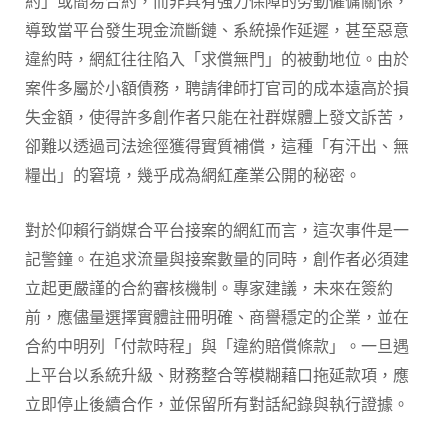
約」或簡易合約，而非具有強力保障的勞動僱傭關係，
導致當平台發生現金流斷鏈、系統操作延遲，甚至惡意
違約時，網紅往往陷入「求償無門」的被動地位。由於
案件多屬於小額債務，聘請律師打官司的成本遠高於損
失金額，使得許多創作者只能在社群媒體上發文訴苦，
卻難以透過司法途徑獲得實質補償，這種「有汗出、無
糧出」的窘境，幾乎成為網紅產業公開的秘密。
對於仰賴行銷媒合平台接案的網紅而言，這次事件是一
記警鐘。在追求流量與接案數量的同時，創作者必須建
立起更嚴謹的合約審核機制。專家建議，未來在簽約
前，應儘量選擇實體註冊明確、商譽穩定的企業，並在
合約中明列「付款時程」與「違約賠償條款」。一旦遇
上平台以系統升級、財務整合等模糊藉口拖延款項，應
立即停止後續合作，並保留所有對話紀錄與執行證據。