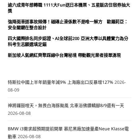
逾六成青年想轉職 1111大Fun送日本機票、五星飯店住宿券抽大
獎
強降雨車道事故頻傳！磁磚止滑係數不是唯一解方 歐羅莉亞：
安全關鍵在整合設計
四大國際排名同步認證、AI全球前200 亞洲大學以具體實力為分
科考生志願選填定錨
新加坡人氣網紅齊聚踩線中台灣秘境 帶動觀光業者接單湧現
特斯拉中國上半年銷量年減9% 上海廠出口反暴增127%
2026-
08-09
神將鑼鼓喧天，無畏白海豚颱風 北車浴佛鑽轎腳8/9還有一天
2026-08-08
BMW i3需求超預期提前開單 慕尼黑廠加速量產Neue Klasse電
動車
2026-08-08