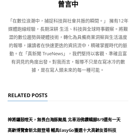
曾言中
「在數位浪潮中，捕捉科技與社會共振的瞬間。」 擁有12年
媒體跑線經驗，長期深耕 生活、科技與全球時事觀察。將艱
澀的數位趨勢與硬體技術，轉化為具備商業洞察與生活溫度
的報導，讓讀者在快速更迭的資訊流中，精確掌握時代的脈
動。在「真新聞 TrueNews」，我們堅持以客觀、準確且富
有洞見的角度出發。對我而言，報導不只是在寫冰冷的數
據，是在寫人類未來的每一種可能。
RELATED POSTS
神將鑼鼓喧天，無畏白海豚颱風 北車浴佛鑽轎腳8/9還有一天
高齡博覽會新北館登場 輔具EasyGo獲選十大高齡友善科技