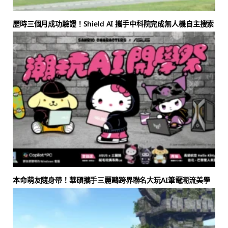
歷時三個月成功驗證！Shield AI 攜手中科院完成無人機自主搜索
本命萌友隨身帶！華碩攜手三麗鷗跨界聯名大玩AI筆電潮流美學