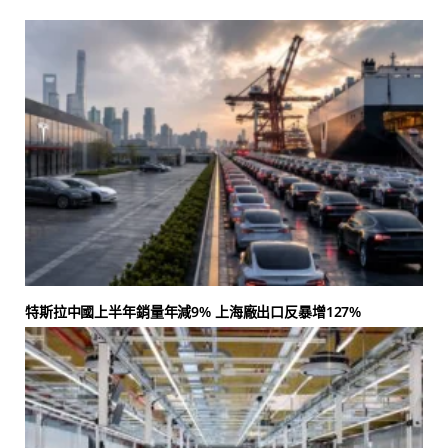
特斯拉中國上半年銷量年減9% 上海廠出口反暴增127%