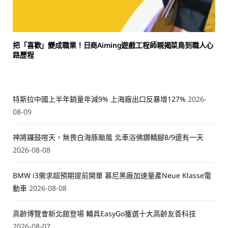
把「喜歡」變成職業！日商Aiming遊戲工程師親揭菜鳥到職人心
路歷程
特斯拉中國上半年銷量年減9% 上海廠出口反暴增127%
2026-
08-09
神將鑼鼓喧天，無畏白海豚颱風 北車浴佛鑽轎腳8/9還有一天
2026-08-08
BMW i3需求超預期提前開單 慕尼黑廠加速量產Neue Klasse電
動車
2026-08-08
高齡博覽會新北館登場 輔具EasyGo獲選十大高齡友善科技
2026-08-07