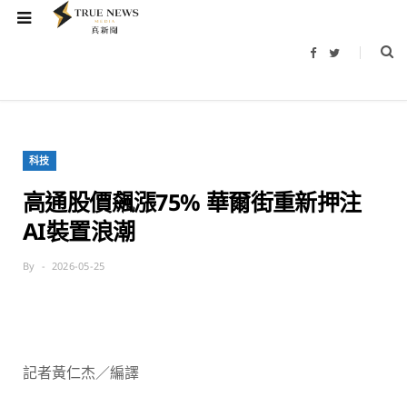
F
T
a
w
c
i
e
t
b
t
o
e
o
r
k
科技
高通股價飆漲75% 華爾街重新押注
AI裝置浪潮
By
2026-05-25
記者黃仁杰／編譯