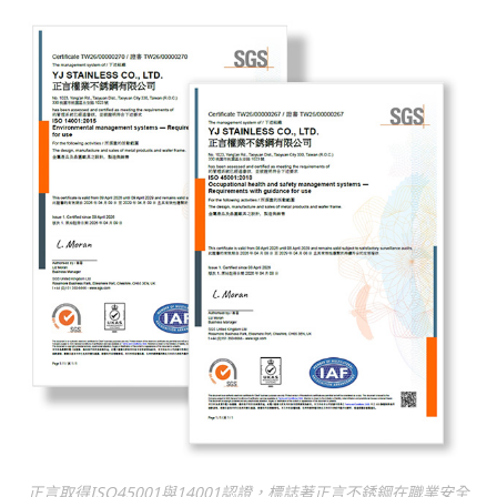
正言取得ISO45001與14001認證，標誌著正言不銹鋼在職業安全