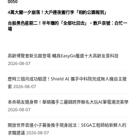
0050
4萬大關一夕崩落！大戶連夜搬行李「相約公園報到」
台股黑色星期二！半年賺的「全部吐回去」，散戶哀號：白忙一
場
高齡博覽會新北館登場 輔具EasyGo獲選十大高齡友善科技
2026-08-07
歷時三個月成功驗證！Shield AI 攜手中科院完成無人機自主搜
索
2026-08-07
本命萌友隨身帶！華碩攜手三麗鷗跨界聯名大玩AI筆電潮流美學
2026-08-07
開放世界音速小子幕後推手現身說法：SEGA工程師給新鮮人的
求職建議
2026-08-07