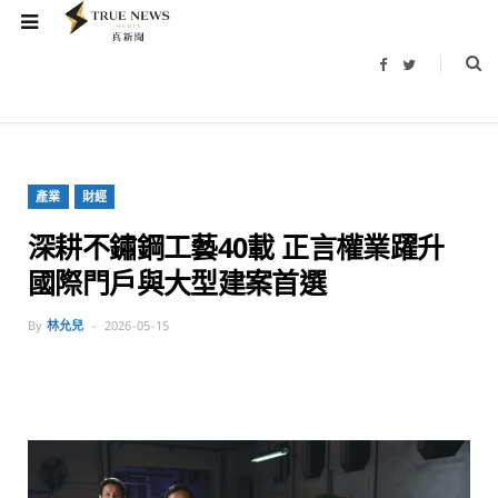
F
T
a
w
c
i
e
t
b
t
o
e
o
r
k
產業
財經
深耕不鏽鋼工藝40載 正言權業躍升
國際門戶與大型建案首選
By
林允兒
2026-05-15