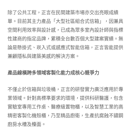
除了公共工程，正言在民間建築市場亦交出亮眼成績
單。目前其主力產品「大型社區組合式信箱」，因兼具
空間利用效率與設計感，已成為眾多室內設計師與指標
性建商的指定品牌，累積全台數百個大型建案實績。無
論是懸掛式、崁入式或感應式智能信箱，正言皆能提供
兼顧隱私與建築美感的解決方案。
產品線橫跨多領域客製化能力成核心競爭力
不僅止於信箱與垃圾桶，正言的研發實力廣泛應用於專
業領域。針對高標準要求的環境，提供科研醫護，包含
實驗室專用工作桌、醫療級置物櫃，以及智慧工業的高
精密客製化機殼櫃，乃至精品廚衛，生產抗腐蝕不鏽鋼
廚房水槽及檯面。