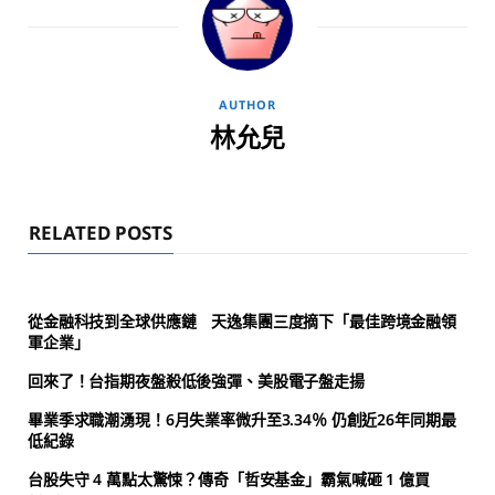
AUTHOR
林允兒
RELATED POSTS
從金融科技到全球供應鏈 天逸集團三度摘下「最佳跨境金融領
軍企業」
回來了！台指期夜盤殺低後強彈、美股電子盤走揚
畢業季求職潮湧現！6月失業率微升至3.34％ 仍創近26年同期最
低紀錄
台股失守 4 萬點太驚悚？傳奇「哲安基金」霸氣喊砸 1 億買