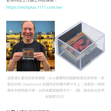
https://techplus.1111.com.tw/
這款長8 厘米的奇多餅乾，以火龍獨特的翅膀和尾巴為特色，安
裝在印有 Cheetozard 名稱的定制寶可夢卡片上，並裝在一個特
殊的半透明盒子裡，以防有觀眾餓得不行。（圖／取自金氏世界
紀錄官方IG）