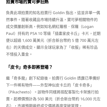
拍賣市場的寶可夢狂熱
負責此項拍賣的知名拍賣行 Goldin 指出，這並非單一偶
然事件。隨著收藏品市場持續升溫，寶可夢相關物件的
成交價屢創新高，例如知名網紅羅根．保羅（Logan
Paul）持有的 PSA 10 等級「插畫家皮卡丘」卡片，近期
便以超過 1,600 萬美元（折合新台幣約 5 億 700 萬元左
右）的天價成交，顯示全球玩家為了「收服」稀有珍品
不惜投入重金。
「皮卡」奇多即將登場？
繼「奇多龍」創下紀錄後，拍賣行 Goldin 透露已準備好
下一件稀有物件——外型神似皮卡丘的「皮卡奇多」
（Pikacheeto）。該物件同樣將搭配客製化卡架進行拍
賣，起標價預計為 500 美元（折合新台幣約 16,000 元左
右），市場預期最終成交價將再度突破常理。