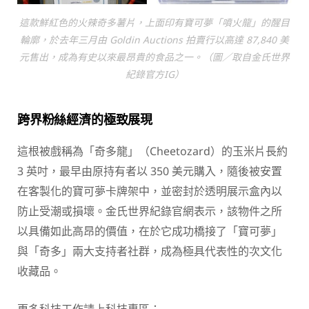
這款鮮紅色的火辣奇多薯片，上面印有寶可夢「噴火龍」的醒目
輪廓，於去年三月由 Goldin Auctions 拍賣行以高達 87,840 美
元售出，成為有史以來最昂貴的食品之一。（圖／取自金氏世界
紀錄官方IG）
跨界粉絲經濟的極致展現
這根被戲稱為「奇多龍」（Cheetozard）的玉米片長約
3 英吋，最早由原持有者以 350 美元購入，隨後被安置
在客製化的寶可夢卡牌架中，並密封於透明展示盒內以
防止受潮或損壞。金氏世界紀錄官網表示，該物件之所
以具備如此高昂的價值，在於它成功橋接了「寶可夢」
與「奇多」兩大支持者社群，成為極具代表性的次文化
收藏品。
更多科技工作請上科技專區：