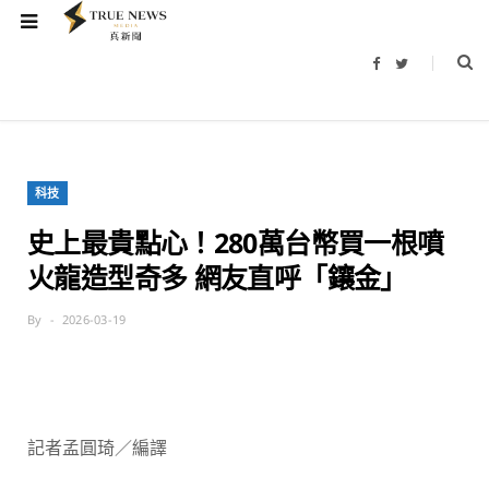
F
T
a
w
c
i
e
t
b
t
o
e
o
r
k
科技
史上最貴點心！280萬台幣買一根噴
火龍造型奇多 網友直呼「鑲金」
By
2026-03-19
記者孟圓琦／編譯