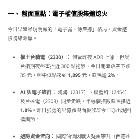
一、 盤面重點：電子權值股集體熄火
今日早盤呈現明顯的「電子弱、傳產撐」格局，資金避
險情緒濃厚。
權王台積電（2330）：
儘管昨夜 ADR 上漲，但受
台指期夜盤重挫近 300 點拖累，今日開盤跳空下跌
35 元，盤中低點來到
1,895 元
，跌幅逾
2%
。
AI 與電子族群：
鴻海（2317）、聯發科（2454）
及台達電（2308）同步走跌，半導體指數跌幅接近
1.8%
。昨日強勢的記憶體與面板族群今日亦出現回
檔調節。
避險資金流向：
國際油價因戰火疑慮攀升（西德州