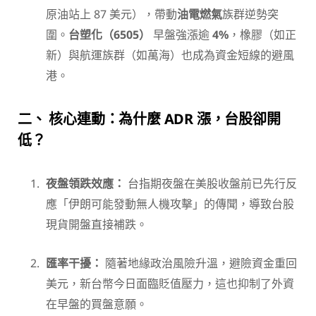
原油站上 87 美元），帶動
油電燃氣
族群逆勢突
圍。
台塑化（6505）
早盤強漲逾
4%
，橡膠（如正
新）與航運族群（如萬海）也成為資金短線的避風
港。
二、 核心連動：為什麼 ADR 漲，台股卻開
低？
夜盤領跌效應：
台指期夜盤在美股收盤前已先行反
應「伊朗可能發動無人機攻擊」的傳聞，導致台股
現貨開盤直接補跌。
匯率干擾：
隨著地緣政治風險升溫，避險資金重回
美元，新台幣今日面臨貶值壓力，這也抑制了外資
在早盤的買盤意願。