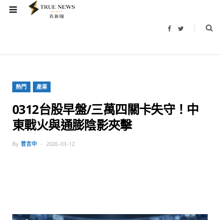
F
T
a
w
c
i
e
t
b
t
o
e
o
r
k
熱門
產業
0312台股早盤/三萬四關卡失守！中
東戰火與通膨陰影夾擊
By
曾言中
2026-03-12