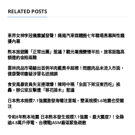
RELATED POSTS
車界女神李冠儀震撼發聲！痛揭汽車媒體圈七年職場黑幕與性騷
擾內幕
熊本旅遊團「正常出團」惹議？觀光署應變慢半拍，旅客面臨高
額違約金陷兩難
雲林肉品市場驗出首例羊肉戴奧辛超標！問題肉品未流入市面，
健康聲明書疑涉冒名送檢調
食安風暴官員失言連環爆！陳時中稱「全面下架沒東西吃」挨
轟，辦公室反擊遭「移花接木」惹議
日本熊本規模7.1強震激發海嘯注意報，雙溪規模5.6地震也受關
注
令和8年熊本地震 日本熊本發生規模7.1強震、最大震度7！全縣
逾4.8萬戶停電、台積電JASM廠區緊急疏散