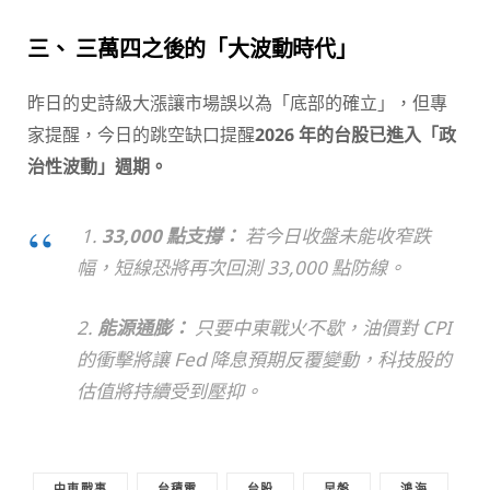
三、 三萬四之後的「大波動時代」
昨日的史詩級大漲讓市場誤以為「底部的確立」，但專
家提醒，今日的跳空缺口提醒
2026 年的台股已進入「政
治性波動」週期。
1.
33,000 點支撐：
若今日收盤未能收窄跌
幅，短線恐將再次回測 33,000 點防線。
2.
能源通膨：
只要中東戰火不歇，油價對 CPI
的衝擊將讓 Fed 降息預期反覆變動，科技股的
估值將持續受到壓抑。
中東戰事
台積電
台股
早盤
鴻海