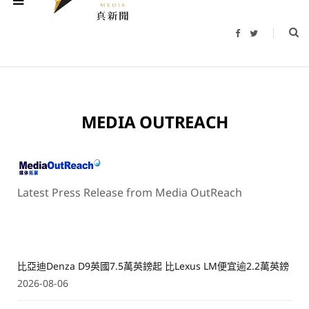
F
T
a
w
c
i
e
t
b
t
o
e
o
r
k
MEDIA OUTREACH
Latest Press Release from Media OutReach
比亞迪Denza D9英國7.5萬英鎊起 比Lexus LM便宜逾2.2萬英鎊
2026-08-06