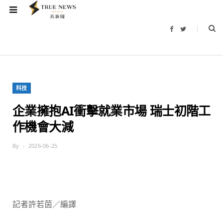
F
T
a
w
c
i
e
t
b
t
o
e
o
r
k
科技
企業擁抱AI衝擊就業市場 瑞士初階工
作機會大減
By
2026-06-25
記者許若茵／編譯