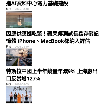
進AI資料中心電力基礎建設
科技
2026-08-10
因應供應鏈吃緊！蘋果傳測試長鑫存儲記
憶體 iPhone、MacBook都納入評估
科技
2026-08-10
特斯拉中國上半年銷量年減9% 上海廠出
口反暴增127%
科技
2026-08-09