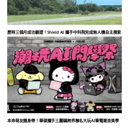
歷時三個月成功驗證！Shield AI 攜手中科院完成無人機自主搜索
本命萌友隨身帶！華碩攜手三麗鷗跨界聯名大玩AI筆電潮流美學