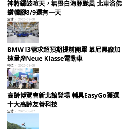
神將鑼鼓喧天，無畏白海豚颱風 北車浴佛
鑽轎腳8/9還有一天
生活
2026-08-08
BMW i3需求超預期提前開單 慕尼黑廠加
速量產Neue Klasse電動車
科技
2026-08-08
高齡博覽會新北館登場 輔具EasyGo獲選
十大高齡友善科技
生活
2026-08-07