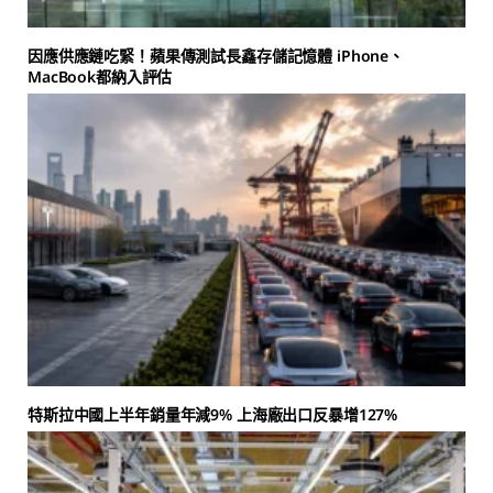
因應供應鏈吃緊！蘋果傳測試長鑫存儲記憶體 iPhone、
MacBook都納入評估
特斯拉中國上半年銷量年減9% 上海廠出口反暴增127%