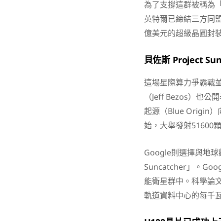
為了支撐這群被稱為「
英特爾已締結三方同盟
億美元的超級晶圓封裝廠
貝佐斯 Project S
這場星際算力爭霸戰並
（Jeff Bezos
起源（Blue Origin
始，大舉發射51600
Google則選擇與地球觀
Suncatcher」
能衛星群中。科學論文
軌道資料中心的每千