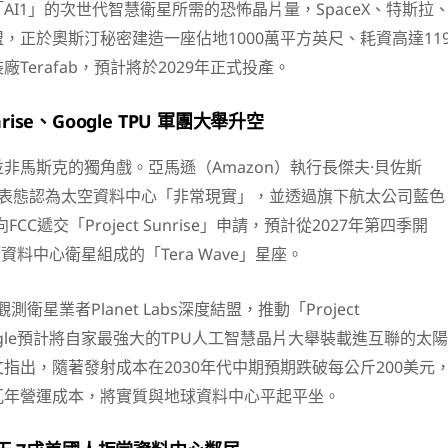
AI1」的次世代智慧衛星所需的恐怖晶片量，SpaceX、特斯拉
，正於奧斯汀秘密建造一座佔地1000萬平方英尺、耗資高達11
Terafab，預計將於2029年正式投產。
unrise、Google TPU 軍團大舉升空
非馬斯克的獨角戲。亞馬遜（Amazon）執行長傑夫·貝佐斯
）也公開表態認為太空資料中心「非常現實」，並透過旗下航太公司藍色
）向FCC遞交「Project Sunrise」申請，預計從2027年第四季開
顆資料中心衛星組成的「Tera Wave」星座。
測衛星業者Planet Labs深度結盟，推動「Project
。Google預計將自家最強大的TPU人工智慧晶片大舉裝載進互聯的太陽
指出，隨著發射成本在2030年代中期預期跌破每公斤200美元
瓦年營運成本，將實質與地球資料中心平起平坐。