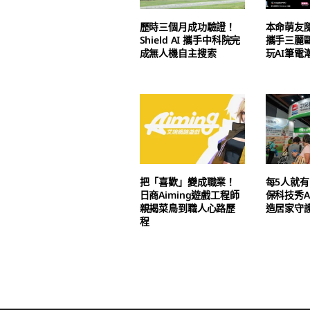
歷時三個月成功驗證！
本命萌友
Shield AI 攜手中科院完
攜手三麗
成無人機自主搜索
玩AI筆電
把「喜歡」變成職業！
每5人就有
日商Aiming遊戲工程師
保科技秀A
親揭菜鳥到職人心路歷
造居家守
程