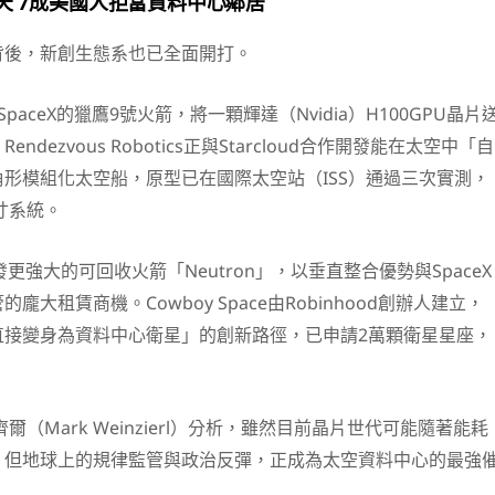
上天 7成美國人拒當資料中心鄰居
背後，新創生態系也已全面開打。
過SpaceX的獵鷹9號火箭，將一顆輝達（Nvidia）H100GPU晶片
dezvous Robotics正與Starcloud合作開發能在太空中「自
形模組化太空船，原型已在國際太空站（ISS）通過三次實測，
寸系統。
速研發更強大的可回收火箭「Neutron」，以垂直整合優勢與SpaceX
大租賃商機。Cowboy Space由Robinhood創辦人建立，
直接變身為資料中心衛星」的創新路徑，已申請2萬顆衛星星座，
。
爾（Mark Weinzierl）分析，雖然目前晶片世代可能隨著能耗
，但地球上的規律監管與政治反彈，正成為太空資料中心的最強