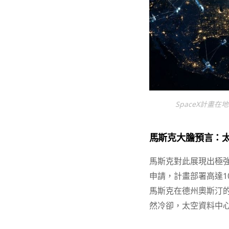
SpaceX計畫
馬斯克大膽預言：太
馬斯克對此展現出極強
申請，計畫部署高達1
馬斯克在德州奧斯汀的
然冷卻，太空資料中心