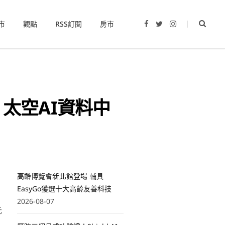
市
觀點
RSS訂閱
房市
F
T
I
a
w
n
c
i
s
e
t
t
b
t
a
o
e
g
o
r
r
k
a
m
攻 太空AI資料中
高齡博覽會新北館登場 輔具
EasyGo獲選十大高齡友善科技
2026-08-07
元