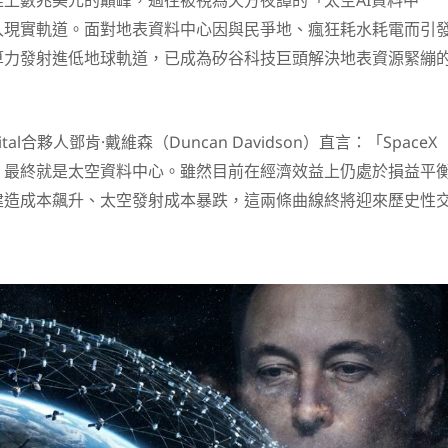
上數兆美元的巔峰，過往被視為天方夜譚的「太空AI資料中
入現實軌道。面對地表資料中心因與民爭地、瘋狂耗水耗電而引
算力發射進低地球軌道，已成為矽谷科技巨頭解決地表資源緊繃
pital合夥人鄧肯·戴維森（Duncan Davidson）直言：「SpaceX
，最終就是太空資料中心。雖然目前在經濟效益上仍處於損益平
建造成本飆升、太空發射成本暴跌，這兩條曲線終將迎來歷史性