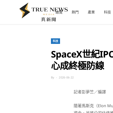
總覽
熱門
產業
科技
科技
SpaceX世紀I
心成終極防線
By
2026-06-22
記者彭夢竺／編譯
隨著馬斯克（Elon M