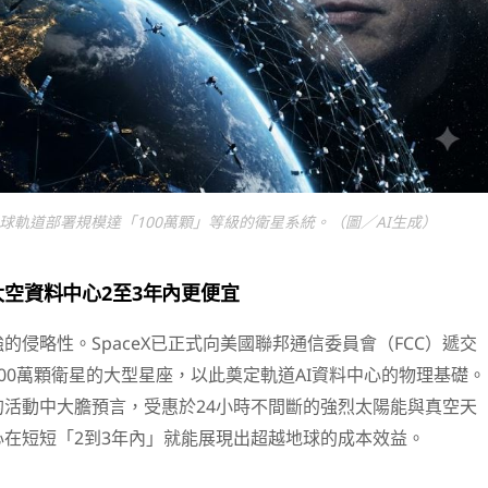
在地球軌道部署規模達「100萬顆」等級的衛星系統。（圖／AI生成）
空資料中心2至3年內更便宜
的侵略性。SpaceX已正式向美國聯邦通信委員會（FCC）遞交
00萬顆衛星的大型星座，以此奠定軌道AI資料中心的物理基礎。
活動中大膽預言，受惠於24小時不間斷的強烈太陽能與真空天
在短短「2到3年內」就能展現出超越地球的成本效益。