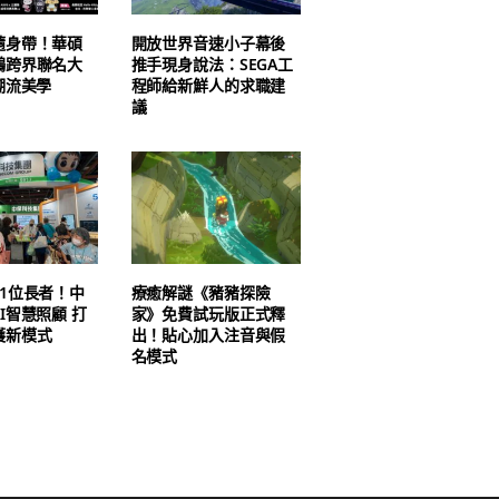
隨身帶！華碩
開放世界音速小子幕後
鷗跨界聯名大
推手現身說法：SEGA工
潮流美學
程師給新鮮人的求職建
議
1位長者！中
療癒解謎《豬豬探險
I智慧照顧 打
家》免費試玩版正式釋
護新模式
出！貼心加入注音與假
名模式