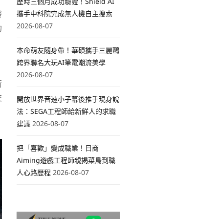
歷時三個月成功驗證！Shield AI
發
攜手中科院完成無人機自主搜索
2026-08-07
的
本命萌友隨身帶！華碩攜手三麗鷗
跨界聯名大玩AI筆電潮流美學
2026-08-07
衡
交
開放世界音速小子幕後推手現身說
法：SEGA工程師給新鮮人的求職
建議
2026-08-07
把「喜歡」變成職業！日商
Aiming遊戲工程師親揭菜鳥到職
人心路歷程
2026-08-07