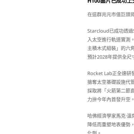
H100晶片已成功
在這群兆元市值巨頭
Starcloud已成功透
入太空進行軌道實測。Ren
主積木式組裝」的六角
預計2028年提供全尺
Rocket Lab正全
搶奪太空基礎設施代管的龐
採取將「火箭第二節
力拚今年內首發升空
哈佛經濟學家馬克·溫齊
降低而重塑地表優勢
化劑。