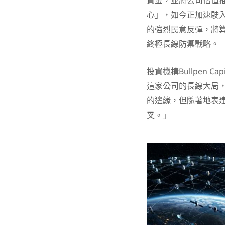
資金，並將公司估值推
心」，如今正加速駛
的強烈民意反彈，將
終極長線防禦戰略。
投資機構Bullpen Ca
這家公司的長線大局
的邊緣，但隨著地表
叉。」