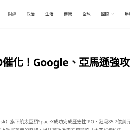
財經
政治
生活
健康
全球
國際
房
PO催化！Google、亞馬遜強
usk）旗下航太巨頭SpaceX成功完成歷史性IPO、狂吸85.7億美