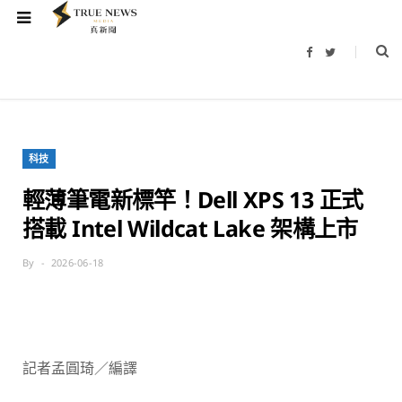
F
T
a
w
c
i
e
t
b
t
o
e
o
r
k
科技
輕薄筆電新標竿！Dell XPS 13 正式
搭載 Intel Wildcat Lake 架構上市
By
2026-06-18
記者孟圓琦／編譯