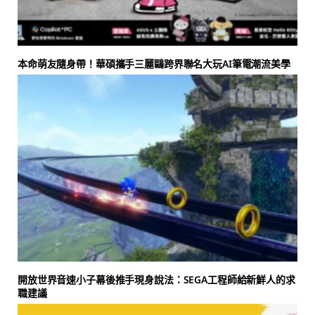
本命萌友隨身帶！華碩攜手三麗鷗跨界聯名大玩AI筆電潮流美學
開放世界音速小子幕後推手現身說法：SEGA工程師給新鮮人的求
職建議