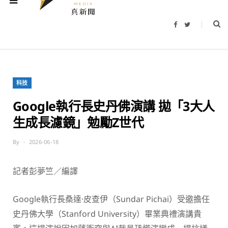
F
T
a
w
c
i
e
t
b
t
o
e
o
r
k
科技
Google執行長史丹佛演講 拋「3大人
生成長濾鏡」勉勵Z世代
By
2026-06-18
記者彭夢竺／編譯
Google執行長桑達·皮查伊（Sundar Pichai）受邀擔任
史丹佛大學（Stanford University）畢業典禮演講貴