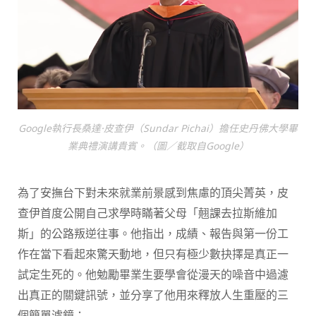
Google執行長桑達·皮查伊（Sundar Pichai）擔任史丹佛大學畢
業典禮演講貴賓。（圖／截取自Google）
為了安撫台下對未來就業前景感到焦慮的頂尖菁英，皮
查伊首度公開自己求學時瞞著父母「翹課去拉斯維加
斯」的公路叛逆往事。他指出，成績、報告與第一份工
作在當下看起來驚天動地，但只有極少數抉擇是真正一
試定生死的。他勉勵畢業生要學會從漫天的噪音中過濾
出真正的關鍵訊號，並分享了他用來釋放人生重壓的三
個簡單濾鏡：