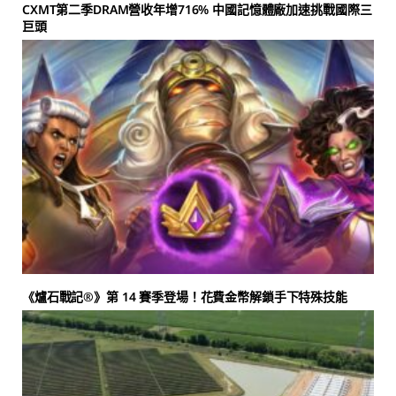
CXMT第二季DRAM營收年增716% 中國記憶體廠加速挑戰國際三
巨頭
《爐石戰記®》第 14 賽季登場！花費金幣解鎖手下特殊技能