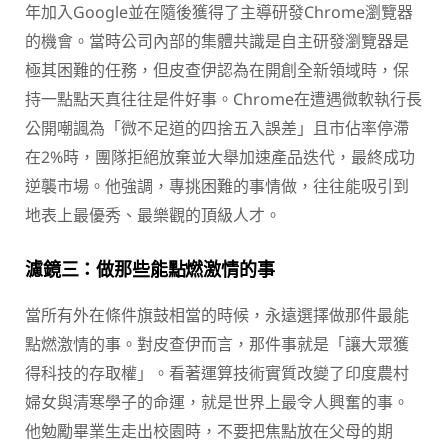
年加入Google並在隨後獲得了主導研發Chrome瀏覽器
的機會。當時公司內部的集體共識是自主研發瀏覽器是
極其困難的任務，但皮查伊認為在開創全新領域時，保
持一點點天真往往是件好事。Chrome在遭遇微軟執行長
公開嘲諷為「微不足道的四捨五入誤差」且市佔率停滯
在2%時，團隊拒絕放棄並大舉加速產品迭代，最終成功
逆襲市場。他強調，專挑困難的事情做，往往能吸引到
地表上最優秀、最樂觀的頂級人才。
濾鏡三：做那些能點燃激情的事
當所有外在條件旗鼓相當的時候，永遠選擇做那件最能
點燃激情的事。對皮查伊而言，那件事就是「讓大眾獲
得科技的存取權」。看著運算技術實質改變了印度農村
婦女與清寒學子的命運，就是世界上最令人興奮的事。
他勉勵畢業生走出校園時，不要把焦點放在父母的期