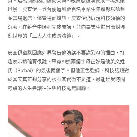
賓。這場演說因加薩衝突與AI裁員恐慌演變成一場抗議
風暴，皮查伊一登台便遭到數百名畢業生集體報以噓聲
並當場退席。儘管場面尷尬，皮查伊仍展現科技領袖的
沉著，在雜音中順利完成開講，並向畢業生拋出應對混
亂世界的「三大人生成長濾鏡」。
皮查伊幽默回應外界警告他演講不要講到AI的插曲，打
趣表示這確實很難，畢竟AI這兩個字母正好是他英文姓
氏（Pichai）的最後兩個字。但他正色強調，科技話題對
於當天真正想分享的核心其實微不足道，最能經受時間
考驗的人生建議往往與科技毫無關聯。