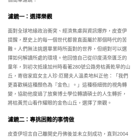
濾鏡一：選擇樂觀
面對全球地緣政治衝突、經濟焦慮與資訊爆炸，皮查伊
提醒，歷史上的每一個世代都曾直面屬於那個時代的苦
難。人們無法挑選畢業時所面對的世界，但絕對可以選
擇如何解讀所處的環境。他回憶自己從印度清奈匱乏的
童年，到初次抵達加州時看著280號公路旁枯黃乾旱的山
丘，寄宿家庭女主人珍·厄爾夫人溫柔地糾正他：「我們
更喜歡稱這種顏色為『金色』。」這種極細微的視角轉
變，協助他度過了放棄博士學位轉讀碩士的人生轉折，
將枯黃荒山看作耀眼的金色山丘，選擇了樂觀。
濾鏡二：專挑困難的事情做
皮查伊坦言自己離開史丹佛後並未立刻成功，直到2004