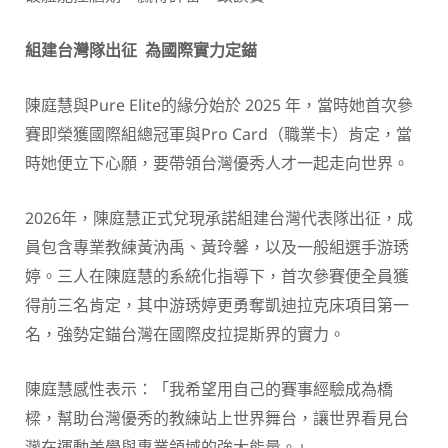
組建台灣隊出征 為國際實力定錨
陳庭慧與Pure Elite的緣分始於 2025 年，當時她首次參
賽即榮獲國際組總冠軍與Pro Card（職業卡）肯定，當
時她便立下心願，要帶領台灣優秀人才一起走向世界。
2026年，陳庭慧正式兌現承諾組建台灣代表隊出征，成
員包含專業教練黃汭禹、黃玲馨，以及一般組選手游琇
婷。三人在陳庭慧的系統化指導下，首次參賽便全員獲
得前三名肯定，其中游琇婷更勇奪凱迪拉克床項目第一
名，強勢定錨台灣在國際皮拉提斯界的實力。
陳庭慧感性表示：「我希望用自己的賽事經驗成為橋
樑，幫助台灣優秀的教練站上世界舞台，讓世界看見台
灣在運動美學與專業領域的強大能量。」