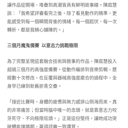
讓作品從開場、堆疊到高潮皆具有鮮明故事線。陳庭慧
說：「我希望評審看完之後，除了看見動作的精準，更
能感受到每一個瞬間背後的情緒。每一個起伏、每一次
轉折，都是我精心鋪陳的。」
三個月魔鬼備賽 以意志力挑戰極限
為了完整呈現這套融合技術與敘事的作品，陳庭慧投入
超過三個月的高強度備賽。從動作編排到音樂剪輯，歷
經數十次修改，在反覆與器械高強度磨合的過程中，全
身早已練到新舊瘀青交疊。
「接近比賽時，身體的疲憊與無力感排山倒海而來，真
的非常痛苦；但當時腦中唯一的念頭，就是靠意志力咬
牙死守、不向極限低頭。」正是這份堅持，讓她成功突
破體能撞牆期，贏得評審一致讚賞。