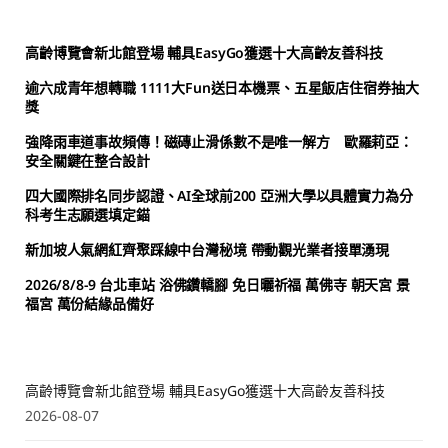
高齡博覽會新北館登場 輔具EasyGo獲選十大高齡友善科技
逾六成青年想轉職 1111大Fun送日本機票、五星飯店住宿券抽大
獎
強降雨車道事故頻傳！磁磚止滑係數不是唯一解方 歐羅莉亞：
安全關鍵在整合設計
四大國際排名同步認證、AI全球前200 亞洲大學以具體實力為分
科考生志願選填定錨
新加坡人氣網紅齊聚踩線中台灣秘境 帶動觀光業者接單湧現
2026/8/8-9 台北車站 浴佛鑽轎腳 免日曬祈福 萬佛寺 朝天宮 景
福宮 萬份結緣品備好
高齡博覽會新北館登場 輔具EasyGo獲選十大高齡友善科技
2026-08-07