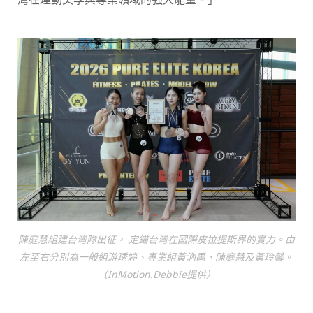
陳庭慧組建台灣隊出征， 定錨台灣在國際皮拉提斯界的實力。由
左至右分別為一般組游琇婷、專業組黃汭禹、陳庭慧及黃玲馨。
（InMotion.Debbie提供）