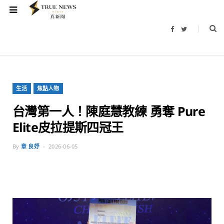
F
T
a
w
c
i
e
t
b
t
o
e
o
r
k
生活
焦點人物
台灣第一人！陳庭慧教練 勇奪 Pure
Elite皮拉提斯四冠王
By
章 良妤
2026-06-05