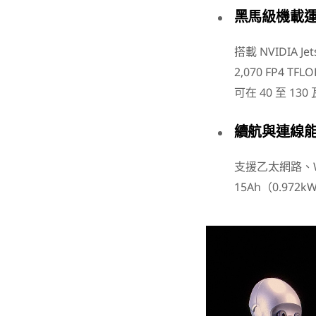
黑馬級機載
搭載 NVIDIA Je
2,070 FP4 T
可在 40 至 13
續航與連線
支援乙太網路、W
15Ah（0.9