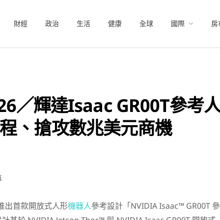
財經
政治
生活
健康
全球
國際
房
2026／輝達Isaac GR00T
程、搶攻數兆美元商機
導
布推出首款開放式人形
機器人
參考設計「NVIDIA Isaac™ GR00T 參