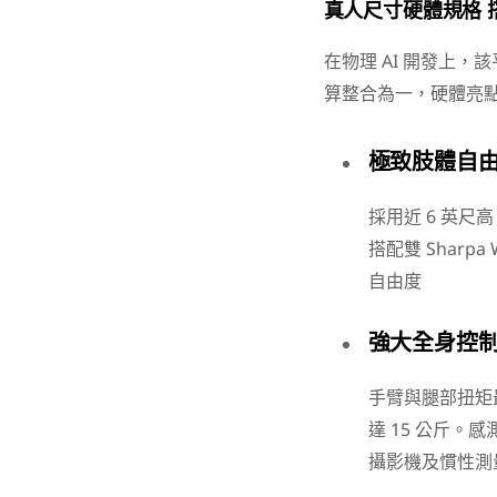
真人尺寸硬體規格 搭載
在物理 AI 開發上，
算整合為一，硬體亮
極致肢體自
採用近 6 英尺高
搭配雙 Sharp
自由度
強大全身控
手臂與腿部扭矩最
達 15 公斤。
攝影機及慣性測