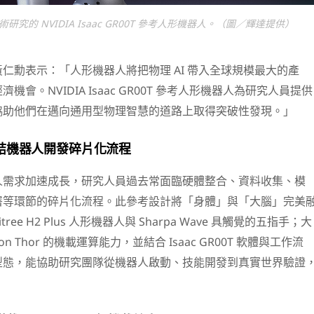
學術研究的 NVIDIA Isaac GR00T 參考人形機器人。（圖／輝達提供）
仁勳表示：「人形機器人將把物理 AI 帶入全球規模最大的產
會。NVIDIA Isaac GR00T 參考人形機器人為研究人員提供
協助他們在邁向通用型物理智慧的道路上取得突破性發現。」
結機器人開發碎片化流程
人需求加速成長，研究人員過去常面臨硬體整合、資料收集、模
署等環節的碎片化流程。此參考設計將「身體」與「大腦」完美
ree H2 Plus 人形機器人與 Sharpa Wave 具觸覺的五指手；大
tson Thor 的機載運算能力，並結合 Isaac GR00T 軟體與工作流
型態，能協助研究團隊從機器人啟動、技能開發到真實世界驗證