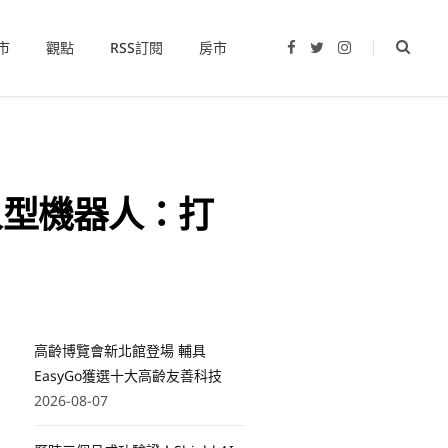
市
觀點
RSS訂閱
房市
F
T
I
a
w
n
c
i
s
e
t
t
b
t
a
o
e
g
o
r
r
k
a
m
參考人型機器人：打
高齡博覽會新北館登場 輔具
EasyGo獲選十大高齡友善科技
2026-08-07