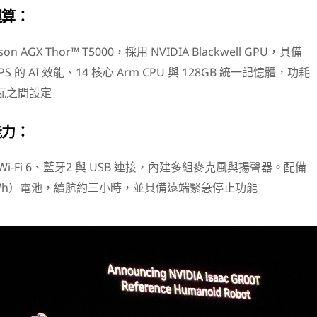
運算：
tson AGX Thor™ T5000，採用 NVIDIA Blackwell GPU，具備
FLOPS 的 AI 效能、14 核心 Arm CPU 與 128GB 統一記憶體，功耗
0 瓦之間設定
能力：
i-Fi 6、藍牙2 與 USB 連接，內建多組麥克風與揚聲器。配備
72kWh）電池，續航約三小時，並具備遠端緊急停止功能