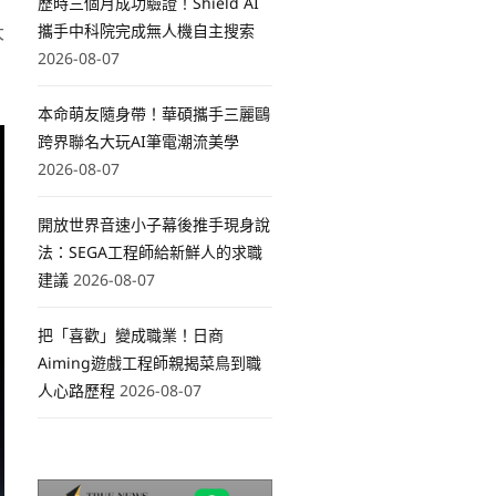
歷時三個月成功驗證！Shield AI
大
攜手中科院完成無人機自主搜索
2026-08-07
本命萌友隨身帶！華碩攜手三麗鷗
跨界聯名大玩AI筆電潮流美學
2026-08-07
開放世界音速小子幕後推手現身說
法：SEGA工程師給新鮮人的求職
建議
2026-08-07
把「喜歡」變成職業！日商
Aiming遊戲工程師親揭菜鳥到職
人心路歷程
2026-08-07