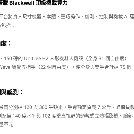
 Blackwell 頂級機載算力
該平台將真人尺寸機器人本體、靈巧操作、感測、控制與機載 AI 
點包括：
由度：
、150 磅的 Unitree H2 人形機器人機殼（全身 31 個自由度），
a Wave 觸覺五指手（22 個自由度），使全身與雙手合計達 75 個
制與感測：
高分別達 120 與 360 牛頓米，手臂額定負載 7 公斤、峰值負
感測配備 140 度水平與 102 度垂直視野的頭戴式立體攝影機、腕部
量單元