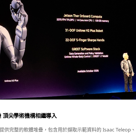
 頂尖學術機構相繼導入
R00T 提供完整的軟體堆疊，包含用於擷取示範資料的 Isaac Teleop、