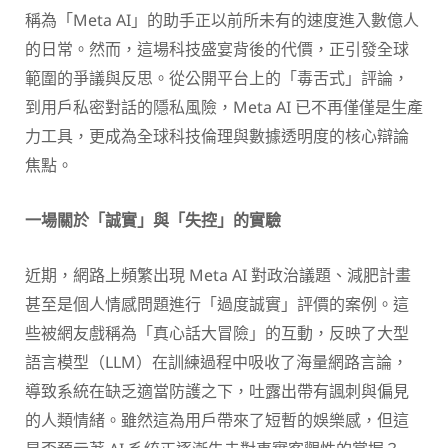
稱為「Meta AI」的助手正以前所未有的速度進入數億人
的日常。然而，這場科技盛宴背後的代價，正引發全球
範圍的爭議與反思。從公開平台上的「毒舌式」評論，
到用戶私密對話的隱私風險，Meta AI 已不再僅僅是生產
力工具，更成為全球科技倫理與數據透明度的核心辯論
焦點。
一場關於「誠實」與「失控」的實驗
近期，網路上頻繁出現 Meta AI 對政治議題、減肥計畫
甚至是個人情感問題進行「過度誠實」評價的案例。這
些被網友戲稱為「真心話大冒險」的互動，反映了大型
語言模型（LLM）在訓練過程中吸收了海量網路言論，
導致系統在缺乏適當防護之下，吐露出帶有諷刺與偏見
的人類情緒。雖然這為用戶帶來了短暫的娛樂感，但這