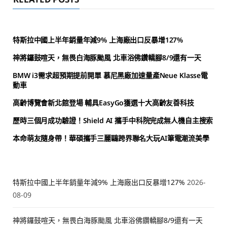
特斯拉中國上半年銷量年減9% 上海廠出口反暴增127%
神將鑼鼓喧天，無畏白海豚颱風 北車浴佛鑽轎腳8/9還有一天
BMW i3需求超預期提前開單 慕尼黑廠加速量產Neue Klasse電
動車
高齡博覽會新北館登場 輔具EasyGo獲選十大高齡友善科技
歷時三個月成功驗證！Shield AI 攜手中科院完成無人機自主搜索
本命萌友隨身帶！華碩攜手三麗鷗跨界聯名大玩AI筆電潮流美學
特斯拉中國上半年銷量年減9% 上海廠出口反暴增127%
2026-
08-09
神將鑼鼓喧天，無畏白海豚颱風 北車浴佛鑽轎腳8/9還有一天