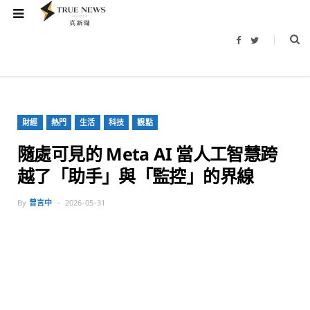
F
T
a
w
c
i
e
t
b
t
o
e
o
r
k
財經
熱門
生活
科技
觀點
隨處可見的 Meta AI 當人工智慧跨
越了「助手」與「監控」的界線
By
曾言中
2026-05-31