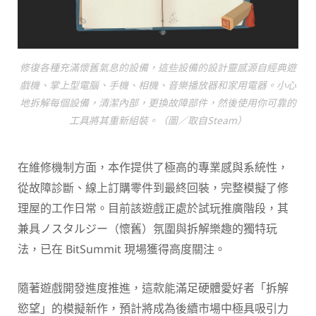
修復各種充滿懷舊氣息的設備，這些設備的設計靈感源自經典遊
戲機、掌上型電腦、手機、相機、音樂播放器和家用電器。小心
地拆解每個設備，清潔內部，更換故障部件，然後使用你可靠的
工具將其重新組裝。（圖／取自Steam）
在維修機制方面，本作提供了極高的專業感與系統性，
從故障診斷、線上訂購零件到最終回裝，完整模擬了修
理屋的工作日常。目前該遊戲正處於試玩推廣階段，其
兼具ノスタルジー（懷舊）氛圍與拆解樂趣的獨特玩
法，已在 BitSummit 現場獲得高度關注。
隨著遊戲開發進度推進，這款能滿足硬體愛好者「拆解
慾望」的模擬新作，預計將成為後續市場中極具吸引力