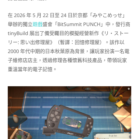
在 2026 年 5 月 22 日至 24 日於京都「みやこめっせ」
舉辦的獨立
遊戲
盛會「BitSummit PUNCH」中，發行商
tinyBuild 展出了備受矚目的模擬經營新作《リ・ストー
リー: 思い出修理屋》（暫譯：回憶修理屋）。該作以
2000 年代中期的日本秋葉原為背景，讓玩家扮演一名電
子維修店店主，透過修理各種懷舊科技產品，帶領玩家
重溫當年的電子記憶。