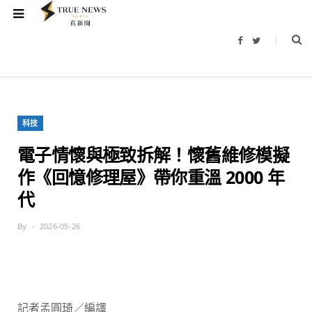
F
T
a
w
c
i
e
t
b
t
o
e
o
r
k
科技
電子情懷與極致拆解！懷舊維修模擬
作《回憶修理屋》帶你重溫 2000 年
代
By
2026-05-26
記者孟圓琦／編譯