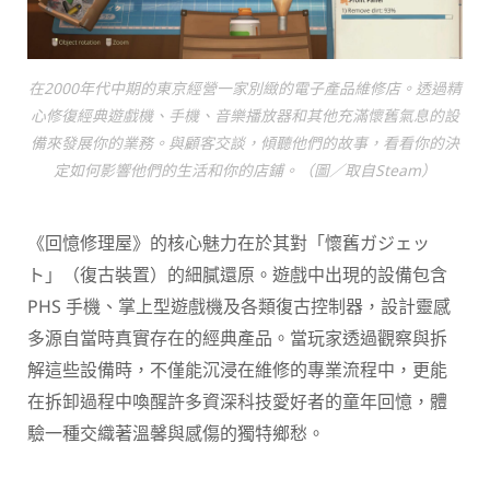
在2000年代中期的東京經營一家別緻的電子產品維修店。透過精
心修復經典遊戲機、手機、音樂播放器和其他充滿懷舊氣息的設
備來發展你的業務。與顧客交談，傾聽他們的故事，看看你的決
定如何影響他們的生活和你的店鋪。（圖／取自Steam）
《回憶修理屋》的核心魅力在於其對「懷舊ガジェッ
ト」（復古裝置）的細膩還原。遊戲中出現的設備包含
PHS 手機、掌上型遊戲機及各類復古控制器，設計靈感
多源自當時真實存在的經典產品。當玩家透過觀察與拆
解這些設備時，不僅能沉浸在維修的專業流程中，更能
在拆卸過程中喚醒許多資深科技愛好者的童年回憶，體
驗一種交織著溫馨與感傷的獨特鄉愁。