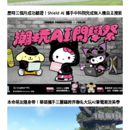
歷時三個月成功驗證！Shield AI 攜手中科院完成無人機自主搜索
本命萌友隨身帶！華碩攜手三麗鷗跨界聯名大玩AI筆電潮流美學