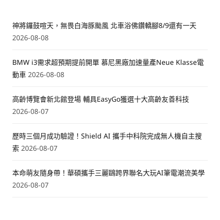
神將鑼鼓喧天，無畏白海豚颱風 北車浴佛鑽轎腳8/9還有一天
2026-08-08
BMW i3需求超預期提前開單 慕尼黑廠加速量產Neue Klasse電
動車
2026-08-08
高齡博覽會新北館登場 輔具EasyGo獲選十大高齡友善科技
2026-08-07
歷時三個月成功驗證！Shield AI 攜手中科院完成無人機自主搜
索
2026-08-07
本命萌友隨身帶！華碩攜手三麗鷗跨界聯名大玩AI筆電潮流美學
2026-08-07