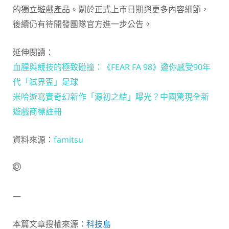
的獨立遊戲產品。關於正式上市日期與更多內容細節，
後續仍有待開發團隊官方進一步公告。
延伸閱讀：
血腥與競技的極致碰撞：《FEAR FA 98》邀你感受90年
代「弒界盃」足球
米哈遊寫實奇幻新作「源初之結」曝光？中國驚現全新
遊戲商標註冊
資料來源：
famitsu
—
本篇文章授權來源：
科技島