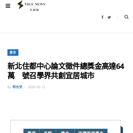
F
T
a
w
c
i
e
t
b
t
o
e
o
r
k
房市
新北住都中心論文徵件總獎金高達64
萬 號召學界共創宜居城市
By
林允兒
2026-05-15