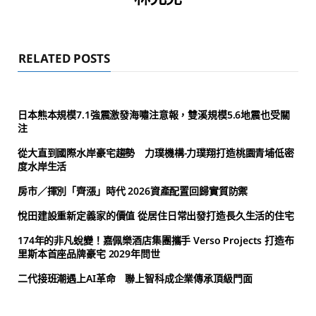
RELATED POSTS
日本熊本規模7.1強震激發海嘯注意報，雙溪規模5.6地震也受關
注
從大直到國際水岸豪宅趨勢 力璞機構-力璞翔打造桃園青埔低密
度水岸生活
房市／揮別「齊漲」時代 2026資產配置回歸實質防禦
悅田建設重新定義家的價值 從居住日常出發打造長久生活的住宅
174年的非凡蛻變！嘉佩樂酒店集團攜手 Verso Projects 打造布
里斯本首座品牌豪宅 2029年問世
二代接班潮遇上AI革命 聯上智科成企業傳承頂級門面