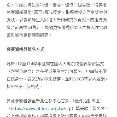
別，每類別均設有特優、優等、佳作三個等級，得獎者
將獲頒新臺幣1萬至3萬元獎金，指導教授亦同享獎金與
獎狀，以表彰師生共同投入學術研究的貢獻。四組總獎
金合計高達64萬元，鼓勵更多優秀研究人才投入住宅政
策與城市更新議題研究。
參賽資格與報名方式
凡於112至114學年度間在國內大專院校發表學術論文
（含學位論文）之在學或畢業生均可報名，申請時不限
在校身分。論文須以中文撰寫，並附5,000字以內題綱，
採APA第七版格式。
有意參賽者請至新北住都中心官網-「徵件活動專區」
（
https://www.nthurc.org.tw/cfp
）填妥線上報名表，
並上傳相關資料。評審採線上數位審查，由專業學者組