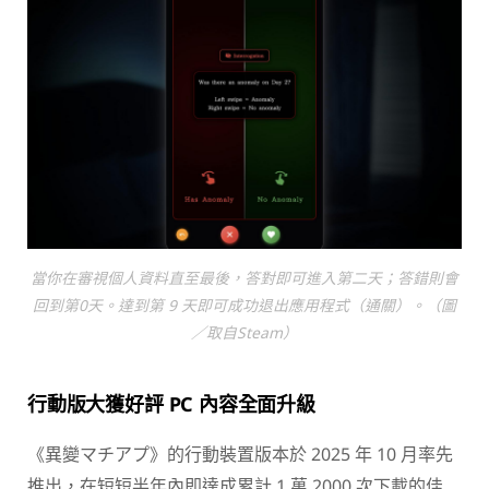
當你在審視個人資料直至最後，答對即可進入第二天；答錯則會
回到第0天。達到第 9 天即可成功退出應用程式（通關）。（圖
／取自Steam）
行動版大獲好評 PC 內容全面升級
《異變マチアプ》的行動裝置版本於 2025 年 10 月率先
推出，在短短半年內即達成累計 1 萬 2000 次下載的佳