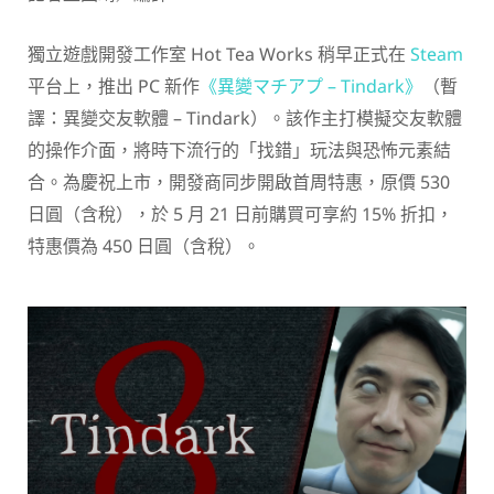
獨立遊戲開發工作室 Hot Tea Works 稍早正式在
Steam
平台上，推出 PC 新作
《異變マチアプ – Tindark》
（暫
譯：異變交友軟體 – Tindark）。該作主打模擬交友軟體
的操作介面，將時下流行的「找錯」玩法與恐怖元素結
合。為慶祝上市，開發商同步開啟首周特惠，原價 530
日圓（含稅），於 5 月 21 日前購買可享約 15% 折扣，
特惠價為 450 日圓（含稅）。