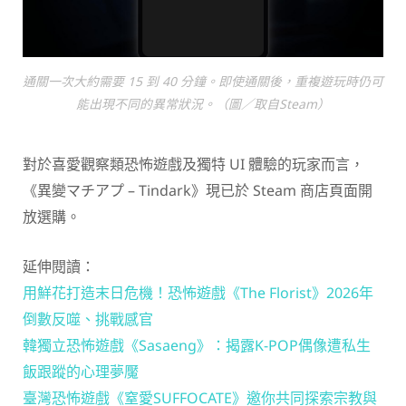
通關一次大約需要 15 到 40 分鐘。即使通關後，重複遊玩時仍可
能出現不同的異常狀況。（圖／取自Steam）
對於喜愛觀察類恐怖遊戲及獨特 UI 體驗的玩家而言，
《異變マチアプ – Tindark》現已於 Steam 商店頁面開
放選購。
延伸閱讀：
用鮮花打造末日危機！恐怖遊戲《The Florist》2026年
倒數反噬、挑戰感官
韓獨立恐怖遊戲《Sasaeng》：揭露K-POP偶像遭私生
飯跟蹤的心理夢魘
臺灣恐怖遊戲《窒愛SUFFOCATE》邀你共同探索宗教與