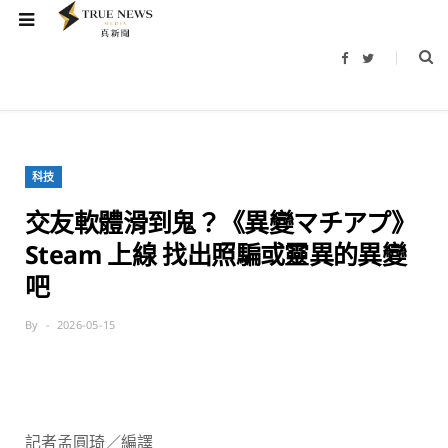
F
T
a
w
c
i
e
t
b
t
o
e
o
r
k
科技
交友軟體滑到鬼？《異變マチアプ》
Steam 上線 找出照騙或靈異的異變
吧
By
2026-05-15
記者孟圓琦／編譯