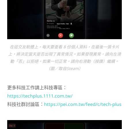
在這交友軟體上，每天要查看 8 份個人資料，在最後一張卡片
上，將決定當天是否出現了異常情況。如果發現異常，請向左滑
動「否」以拒絕，如果一切正常，請向右滑動（按讚）繼續。
（圖／取自Steam）
更多科技工作請上科技專區：
https://techplus.1111.com.tw/
科技社群討論區：
https://pei.com.tw/feed/c/tech-plus