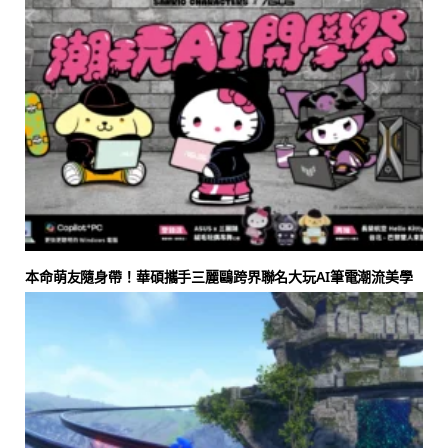
本命萌友隨身帶！華碩攜手三麗鷗跨界聯名大玩AI筆電潮流美學