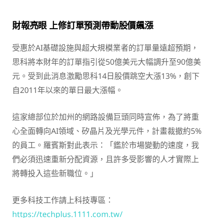
財報亮眼 上修訂單預測帶動股價飆漲
受惠於AI基礎設施與超大規模業者的訂單量遠超預期，
思科將本財年的訂單指引從50億美元大幅調升至90億美
元。受到此消息激勵思科14日股價跳空大漲13%，創下
自2011年以來的單日最大漲幅。
這家總部位於加州的網路設備巨頭同時宣佈，為了將重
心全面轉向AI領域、矽晶片及光學元件，計畫裁撤約5%
的員工。羅賓斯對此表示：「鑑於市場變動的速度，我
們必須迅速重新分配資源，且許多受影響的人才實際上
將轉投入這些新職位。」
更多科技工作請上科技專區：
https://techplus.1111.com.tw/