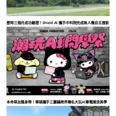
歷時三個月成功驗證！Shield AI 攜手中科院完成無人機自主搜索
本命萌友隨身帶！華碩攜手三麗鷗跨界聯名大玩AI筆電潮流美學