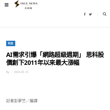
F
T
a
w
c
i
e
t
b
t
o
e
o
r
k
科技
AI需求引爆「網路超級週期」 思科股
價創下2011年以來最大漲幅
By
2026-05-15
記者彭夢竺／編譯