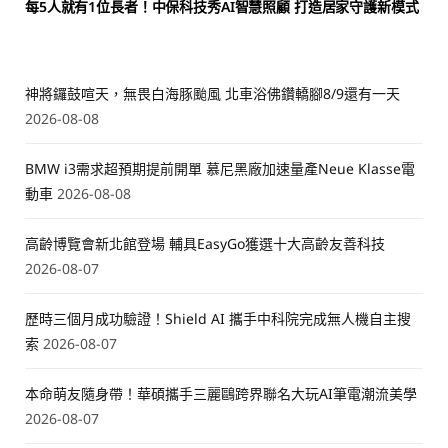
每5人就有1位長者！中保科技秀AI智慧照顧 打造居家守護新模式
神將鑼鼓喧天，無畏白海豚颱風 北車浴佛鑽轎腳8/9還有一天
2026-08-08
BMW i3需求超預期提前開單 慕尼黑廠加速量產Neue Klasse電
動車
2026-08-08
高齡博覽會新北館登場 輔具EasyGo獲選十大高齡友善科技
2026-08-07
歷時三個月成功驗證！Shield AI 攜手中科院完成無人機自主搜
索
2026-08-07
本命萌友隨身帶！華碩攜手三麗鷗跨界聯名大玩AI筆電潮流美學
2026-08-07