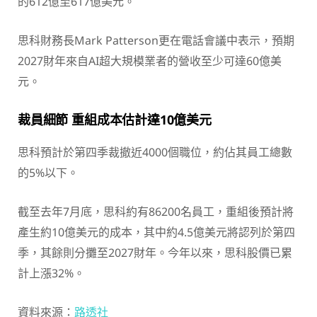
的612億至617億美元。
思科財務長Mark Patterson更在電話會議中表示，預期
2027財年來自AI超大規模業者的營收至少可達60億美
元。
裁員細節 重組成本估計達10億美元
思科預計於第四季裁撤近4000個職位，約佔其員工總數
的5%以下。
截至去年7月底，思科約有86200名員工，重組後預計將
產生約10億美元的成本，其中約4.5億美元將認列於第四
季，其餘則分攤至2027財年。今年以來，思科股價已累
計上漲32%。
資料來源：
路透社