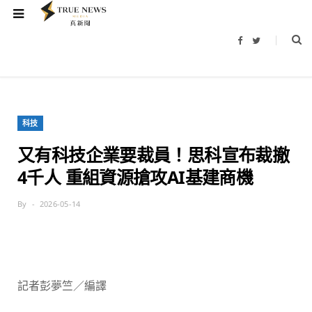
F
T
a
w
c
i
e
t
b
t
o
e
o
r
k
科技
又有科技企業要裁員！思科宣布裁撤
4千人 重組資源搶攻AI基建商機
By
2026-05-14
記者彭夢竺／編譯