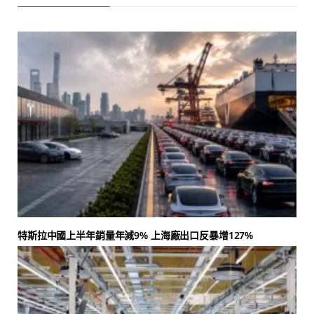
特斯拉中國上半年銷量年減9% 上海廠出口反暴增127%