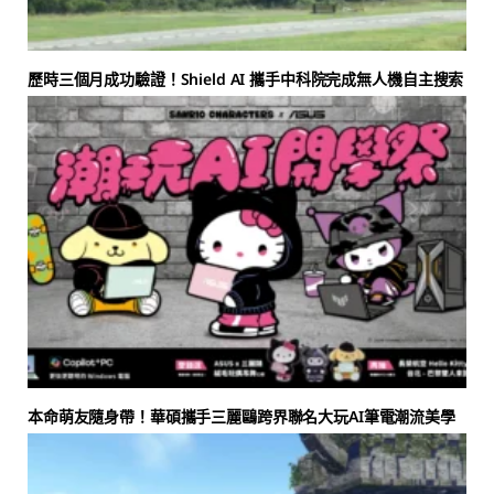
歷時三個月成功驗證！Shield AI 攜手中科院完成無人機自主搜索
本命萌友隨身帶！華碩攜手三麗鷗跨界聯名大玩AI筆電潮流美學