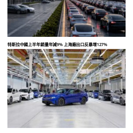
特斯拉中國上半年銷量年減9% 上海廠出口反暴增127%