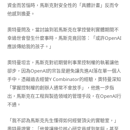
資金而苦惱時，馬斯克對安全性的「具體計畫」反而令
他感到擔憂。
奧特曼問及，當討論到若馬斯克在掌控營利實體期間不
幸過世會發生什麼事時，馬斯克竟回答：「或許OpenAI
應該傳給我的孩子。」
奧特曼坦言，馬斯克對初期營利事業控制權的執著讓他
卻步，因為OpenAI的宗旨是避免讓先進AI落在單一個人
手中，憑藉過去經營Y Combinator的經驗，奧特曼深知
「掌握控制權的創辦人通常不會放手」，他進一步指
出，馬斯克在工程與製造領域的管理手段，在OpenAI行
不通。
「我不認為馬斯克先生懂得如何經營頂尖的實驗室，」
奧特曼證實：「他曾讓幾位核心研究員感到氣餒，甚至