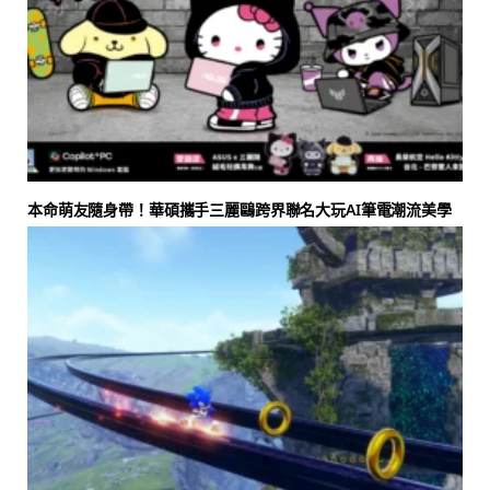
本命萌友隨身帶！華碩攜手三麗鷗跨界聯名大玩AI筆電潮流美學