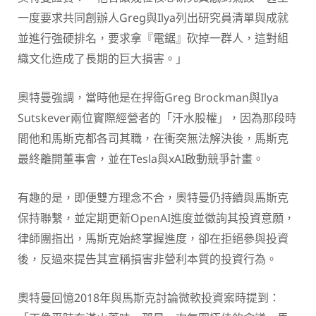
一度要求共同創辦人Greg與Ilya列出研究員清單與成就
並進行強硬排名，要求拿『電鋸』砍掉一群人，這對組
織文化造成了長期的巨大損害。」
奧特曼強調，當時他是在捍衛Greg Brockman與Ilya
Sutskever兩位實際經營者的「汗水股權」，因為那段時
間他和馬斯克都各司其職，在衝突無法解決後，馬斯克
最終離開董事會，並在Tesla與xAI啟動競爭計畫。
有趣的是，即便雙方理念不合，奧特曼仍持續與馬斯克
保持聯繫，並定期更新OpenAI進度並徵詢其投資意願，
律師團指出，馬斯克始終掌握進度，卻在拒絕參與投資
後，反過來提告其宣稱損害非營利本質的投資行為。
奧特曼回憶2018年與馬斯克討論微軟投資案時提到：