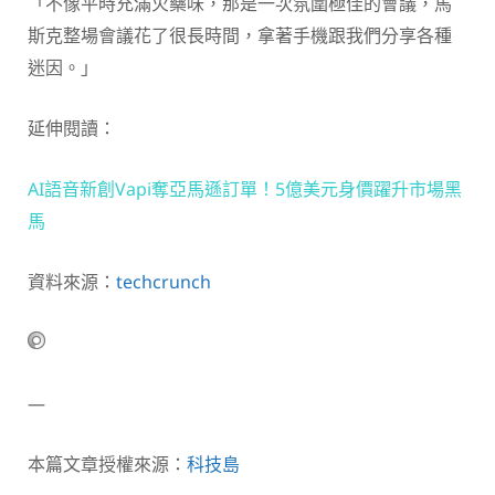
「不像平時充滿火藥味，那是一次氛圍極佳的會議，馬
斯克整場會議花了很長時間，拿著手機跟我們分享各種
迷因。」
延伸閱讀：
AI語音新創Vapi奪亞馬遜訂單！5億美元身價躍升市場黑
馬
資料來源：
techcrunch
—
本篇文章授權來源：
科技島