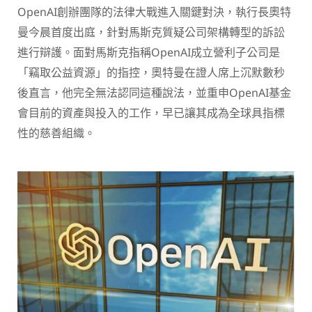
OpenAI創辦團隊的法律大戰進入關鍵對決，執行長奧特
曼今晨首度出庭，針對馬斯克質疑公司架構轉型的訴訟
進行辯護。面對馬斯克指稱OpenAI成立營利子公司是
「竊取公益資源」的指控，奧特曼在證人席上沉默數秒
後直言，他完全無法認同這種說法，並重申OpenAI基金
會目前的資產與投入的工作，早已讓其成為全球具指標
性的慈善組織。