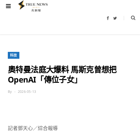
F
T
a
w
c
i
e
t
b
t
o
e
o
r
k
科技
奧特曼法庭大爆料 馬斯克曾想把
OpenAI「傳位子女」
By
2026-05-13
記者鄧天心／綜合報導