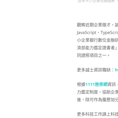
近年不少企業也開始將「
觀察近期企業徵才，誠
JavaScript、T
小企業銀行數位金融
濟部能力鑑定證書者」
同證照項目之一。
更多誠士資訊職缺：
h
根據
1111進修網
資訊
力鑑定制度，協助企業
後，除可作為履歷加
更多科技工作請上科