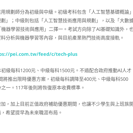
應用規劃師分為初級與中級。初級考科包含「人工智慧基礎概論
規劃」；中級則包括「人工智慧技術應用與規劃」，以及「大數
機器學習技術與應用」二擇一。考試方向除了AI基礎知識外，
資料分析與機器學習等內容，與目前產業熱門技術高度接軌。
ps://pei.com.tw/feed/c/tech-plus
初級每科1200元、中級每科1500元。不過配合政府推動AI人才
年間將推出限時優惠方案，初級每科調降至400元、中級每科500
之一。117年後則將恢復原本收費標準。
增加，加上目前正值政府補助優惠期間，也讓不少學生與上班族
備，希望提早為未來職涯布局。