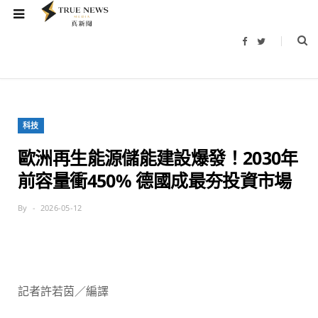
F
T
a
w
c
i
e
t
b
t
o
e
o
r
k
科技
歐洲再生能源儲能建設爆發！2030年
前容量衝450% 德國成最夯投資市場
By
2026-05-12
記者許若茵／編譯