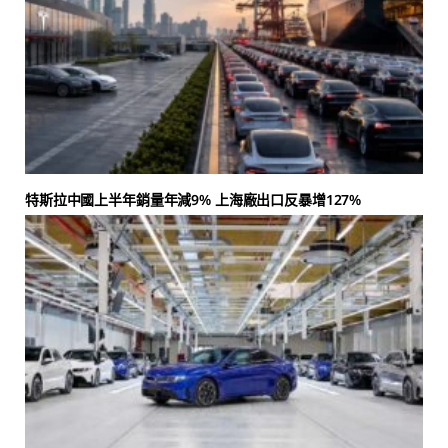
特斯拉中國上半年銷量年減9% 上海廠出口反暴增127%