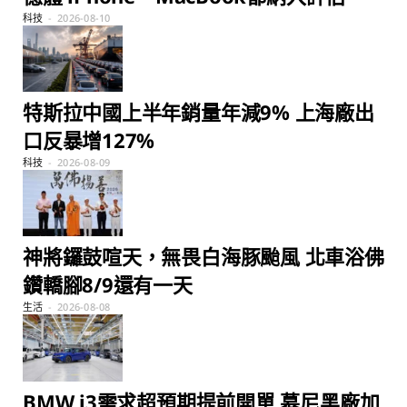
科技
2026-08-10
特斯拉中國上半年銷量年減9% 上海廠出
口反暴增127%
科技
2026-08-09
神將鑼鼓喧天，無畏白海豚颱風 北車浴佛
鑽轎腳8/9還有一天
生活
2026-08-08
BMW i3需求超預期提前開單 慕尼黑廠加