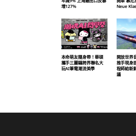
年減9% 上海廠出口反暴
開單 慕
增127%
Neue Kl
本命萌友隨身帶！華碩
開放世界
攜手三麗鷗跨界聯名大
推手現身說
玩AI筆電潮流美學
程師給新
議