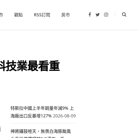
市
觀點
RSS訂閱
房市
F
T
I
a
w
n
c
i
s
e
t
t
b
t
a
o
e
g
o
r
r
k
a
m
科技業最看重
特斯拉中國上半年銷量年減9% 上
海廠出口反暴增127%
2026-08-09
著
神將鑼鼓喧天，無畏白海豚颱風