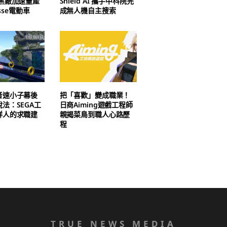
尼黑廠加速量產
Shield AI 攜手中科院完
asse電動車
成無人機自主搜索
音速小子幕後
把「喜歡」變成職業！
法：SEGA工
日商Aiming遊戲工程師
鮮人的求職建
親揭菜鳥到職人心路歷
程
TRUE NEWS MEDIA