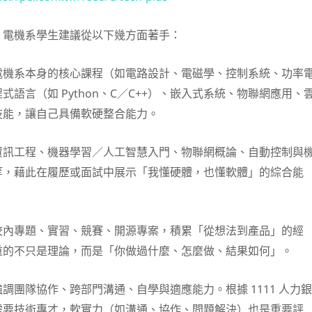
，電機系學生建議從以下幾方面著手：
電機系本身的核心課程（如電路設計、電磁學、控制系統、功率
語言（如 Python、C／C++）、嵌入式系統、物聯網應用、
技能，讓自己具備軟硬整合能力。
資訊工程、機器學習／人工智慧入門、物聯網概論、自動控制與
等，藉此在履歷或面試中展示「我懂硬體，也懂軟體」的綜合能
校內專題、實習、競賽、開源專案，積累「從想法到產品」的經
重的不只是理論，而是「你做過什麼、怎麼做、結果如何」。
調團隊協作、跨部門溝通、自學與適應能力。根據 1111 人力銀
需要技術專才，軟實力（如溝通、協作、問題解決）也是重要評