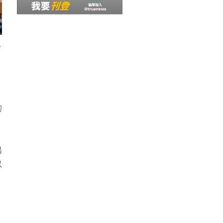
I
，
的
出
以