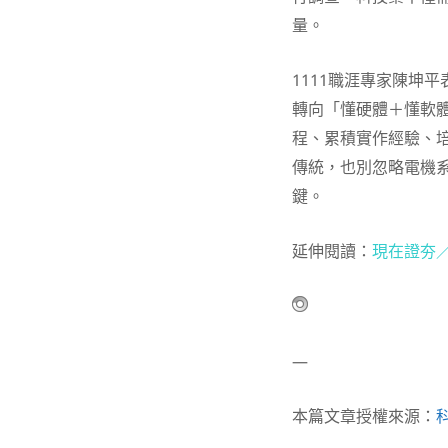
量。
1111職涯專家陳坤
轉向「懂硬體＋懂軟
程、累積實作經驗、
傳統，也別忽略電機系
鍵。
延伸閱讀：
現在證夯／
—
本篇文章授權來源：