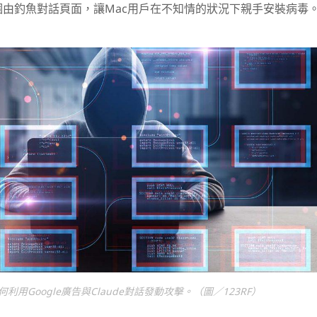
由釣魚對話頁面，讓Mac用戶在不知情的狀況下親手安裝病毒
利用Google廣告與Claude對話發動攻擊。（圖／123RF）