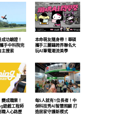
月成功驗證！
本命萌友隨身帶！華碩
AI 攜手中科院完
攜手三麗鷗跨界聯名大
自主搜索
玩AI筆電潮流美學
」變成職業！
每5人就有1位長者！中
ing遊戲工程師
保科技秀AI智慧照顧 打
到職人心路歷
造居家守護新模式