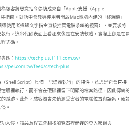
駭客將惡意指令偽裝成來自「Apple支援（Apple
官方安裝指南。對話中會教導使用者開啟Mac電腦內建的「終端機」
這是一個讓使用者透過文字指令直接控管電腦系統的視窗），並要求將
去執行。這串代碼表面上看起來像是在安裝軟體，實際上卻是在
意程式碼。
技專區：
https://techplus.1111.com.tw/
ps://pei.com.tw/feed/c/tech-plus
Shell Script）具備「記憶體執行」的特性，意思是它會直接
記憶體裡執行，而不會在硬碟裡留下明顯的檔案路徑，因此傳統
它的蹤跡。此外，駭客還會先偵測受害者的電腦位置與語系，確
入侵。
成功入侵，該惡意程式會翻找瀏覽器裡儲存的登入密鑰與