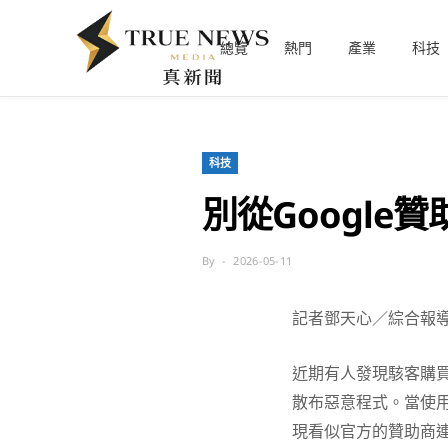
總覽
熱門
產業
科技
科技
別從Google
By
2026-05-11
記者鄧天心／綜合報
近期有人發現駭客購買G
散布惡意程式。當使用者
現看似官方的贊助商連結