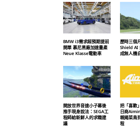
BMW i3需求超預期提前
歷時三個
開單 慕尼黑廠加速量產
Shield 
Neue Klasse電動車
成無人機
開放世界音速小子幕後
把「喜歡
推手現身說法：SEGA工
日商Aim
程師給新鮮人的求職建
親揭菜鳥
議
程