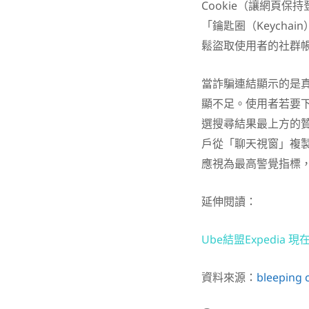
Cookie（讓網頁
「鑰匙圈（Keych
鬆盜取使用者的社群
當詐騙連結顯示的是
顯不足。使用者若要
選搜尋結果最上方的
戶從「聊天視窗」複
應視為最高警覺指標
延伸閱讀：
Ube結盟Expedia
資料來源：
bleeping