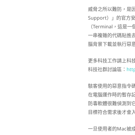
威脅之所以難防，是因為
Support）」的
（Terminal，
一串複雜的代碼貼進
腦背景下載並執行惡
更多科技工作請上科
科技社群討論區：
htt
駭客使用的惡意指令碼（
在電腦運作時的暫存
防毒軟體很難偵測到
目標符合需求後才會
一旦使用者的Mac被