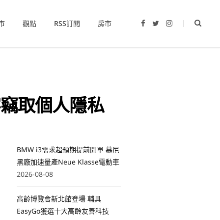
市
觀點
RSS訂閱
房市
F
T
I
a
w
n
c
i
s
e
t
t
b
t
a
o
e
g
o
r
r
k
a
m
駭客竊取個人隱私
BMW i3需求超預期提前開單 慕尼
黑廠加速量產Neue Klasse電動車
2026-08-08
高齡博覽會新北館登場 輔具
EasyGo獲選十大高齡友善科技