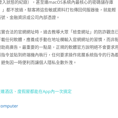
保持登入狀態的紀錄），甚至連macOS系統內最核心的密碼儲存庫
ain）」都不放過，駭客將這些敏感資料打包傳回伺服器後，就能輕
帳號、金融資訊或公司內部憑證。
真實合法的官網網址時，過去教導大眾「檢查網址」的防詐觀念
下載任何軟體，應養成手動在地址欄輸入官網網址的習慣，而非
贊助商廣告。最重要的一點是，正規的軟體官方說明絕不會要求
製指令並貼到終端機內執行，任何要求操作底層系統指令的行為
，避免因一時便利而讓個人隱私全數外洩。
 現在連酒店、度假屋都能在App內一次搞定
 computer