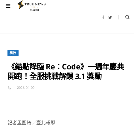
F
T
a
w
c
i
e
t
b
t
o
e
o
r
k
科技
《錨點降臨 Re：Code》一週年慶典
開跑！全服挑戰解鎖 3.1 獎勵
By
2026-04-09
記者孟圓琦／臺北報導