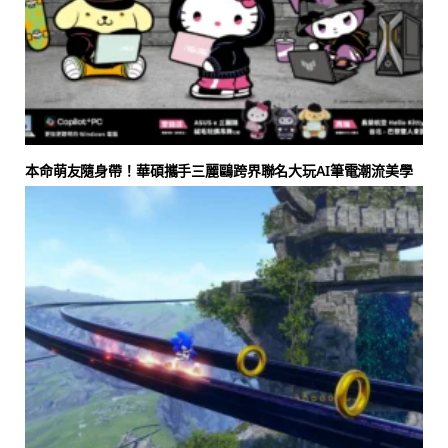
本命萌友隨身帶！華碩攜手三麗鷗跨界聯名大玩AI筆電潮流美學