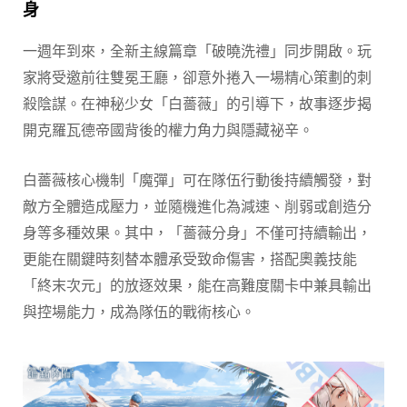
身
一週年到來，全新主線篇章「破曉洗禮」同步開啟。玩
家將受邀前往雙冕王廳，卻意外捲入一場精心策劃的刺
殺陰謀。在神秘少女「白薔薇」的引導下，故事逐步揭
開克羅瓦德帝國背後的權力角力與隱藏祕辛。
白薔薇核心機制「魔彈」可在隊伍行動後持續觸發，對
敵方全體造成壓力，並隨機進化為減速、削弱或創造分
身等多種效果。其中，「薔薇分身」不僅可持續輸出，
更能在關鍵時刻替本體承受致命傷害，搭配奧義技能
「終末次元」的放逐效果，能在高難度關卡中兼具輸出
與控場能力，成為隊伍的戰術核心。