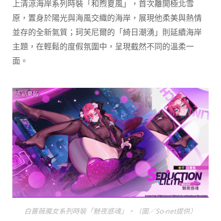
上清涼海岸系列時裝「和煦夏風」，首次離開極北雪
原，置身於陽光與海風交織的海岸，展現他柔美與熱情
並存的全新氣質；珂芙尼爾的「綺日潮湧」則延續海岸
主題，在輕鬆的度假氛圍中，呈現截然不同的溫柔一
面。
白薔薇魔女系列時裝「魅夜惑魂」。（圖／So-net提供）