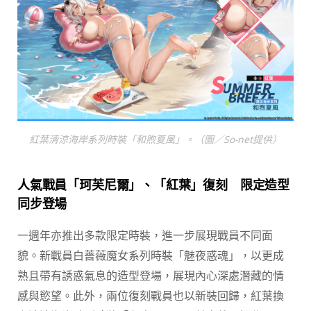
紅葉清涼海岸系列時裝「和煦夏風」。（圖／So-net提供）
人氣戰員「珂芙尼爾」、「紅葉」復刻 限定造型
同步登場
一週年亦推出多款限定時裝，進一步展現戰員不同面
貌。新戰員白薔薇魔女系列時裝「魅夜惑魂」，以更成
熟且帶有誘惑氣息的造型登場，展現內心深處潛藏的情
感與慾望。此外，兩位復刻戰員也以新裝回歸，紅葉換