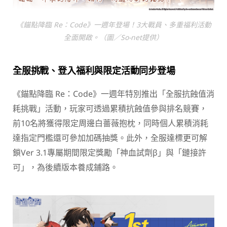
《錨點降臨 Re：Code》一週年登場！3大戰員、多重福利活動
全面開啟。（圖／So-net提供）
全服挑戰、登入福利與限定活動同步登場
《錨點降臨 Re：Code》一週年特別推出「全服抗蝕值消
耗挑戰」活動，玩家可透過累積抗蝕值參與排名競賽，
前10名將獲得限定周邊白薔薇抱枕，同時個人累積消耗
達指定門檻還可參加加碼抽獎。此外，全服達標更可解
鎖Ver 3.1專屬期間限定獎勵「神血試劑β」與「鏈接許
可」，為後續版本養成鋪路。