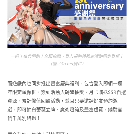
一週年盛典開跑！全服挑戰、登入福利與限定活動同步登場！
（圖／So-net提供）
而遊戲內也同步推出豐富慶典福利，包含登入即領一週
年限定頭像框、簽到活動與轉盤抽獎、月卡贈送SSR自選
資源、累計儲值回饋活動，並且只要邀請好友預約遊
戲，即可抽白薔薇立牌、魔術燈箱及豐富虛寶，鏈尉官
們千萬別錯過！