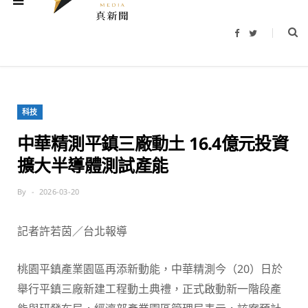
F
T
a
w
c
i
e
t
b
t
o
e
o
r
k
科技
中華精測平鎮三廠動土 16.4億元投資
擴大半導體測試產能
By
2026-03-20
記者許若茵／台北報導
桃園平鎮產業園區再添新動能，中華精測今（20）日於
舉行平鎮三廠新建工程動土典禮，正式啟動新一階段產