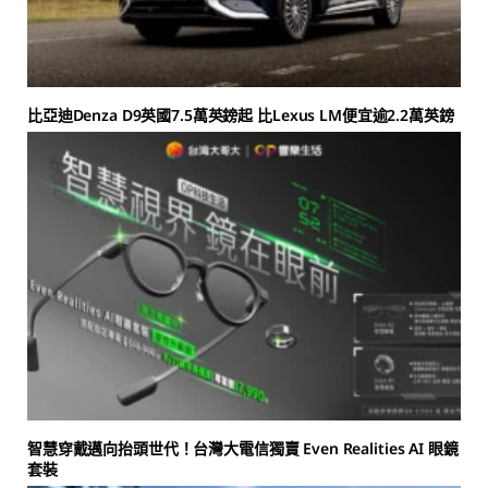
比亞迪Denza D9英國7.5萬英鎊起 比Lexus LM便宜逾2.2萬英鎊
智慧穿戴邁向抬頭世代！台灣大電信獨賣 Even Realities AI 眼鏡
套裝