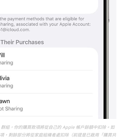
群組，你的購買款項將從自己的 Apple 帳戶餘額中扣除。如
項，剩餘部分將從家庭組織者處扣除（前提是已啟用「購買共