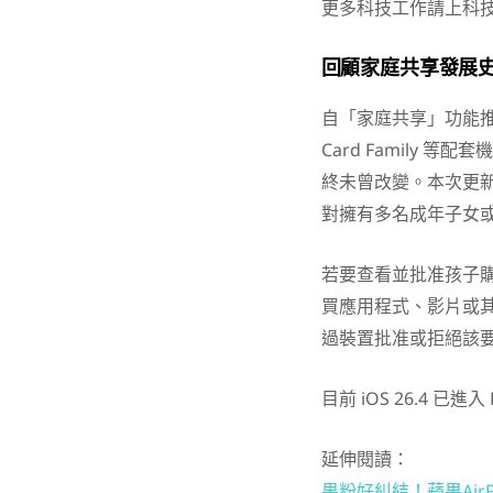
更多科技工作請上科
回顧家庭共享發展
自「家庭共享」功能推出十餘
Card Family
終未曾改變。本次更新
對擁有多名成年子女
若要查看並批准孩子
買應用程式、影片或
過裝置批准或拒絕該
目前 iOS 26.4 
延伸閱讀：
果粉好糾結！蘋果Air