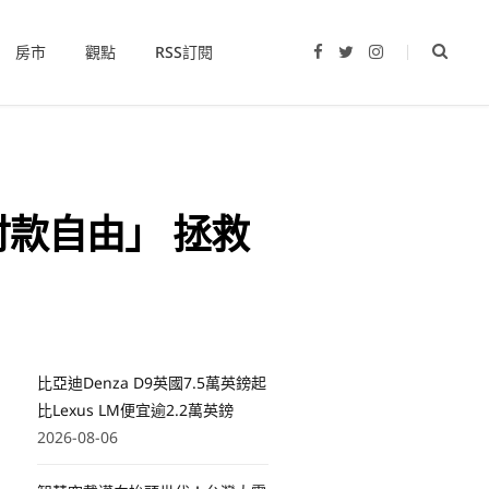
房市
觀點
RSS訂閱
F
T
I
a
w
n
c
i
s
e
t
t
b
t
a
o
e
g
o
r
r
k
a
m
付款自由」 拯救
比亞迪Denza D9英國7.5萬英鎊起
比Lexus LM便宜逾2.2萬英鎊
2026-08-06