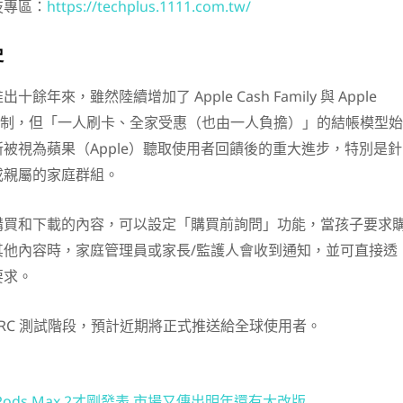
技專區：
https://techplus.1111.com.tw/
史
年來，雖然陸續增加了 Apple Cash Family 與 Apple
 等配套機制，但「一人刷卡、全家受惠（也由一人負擔）」的結帳模型始
被視為蘋果（Apple）聽取使用者回饋後的重大進步，特別是針
或親屬的家庭群組。
購買和下載的內容，可以設定「購買前詢問」功能，當孩子要求
其他內容時，家庭管理員或家長/監護人會收到通知，並可直接透
要求。
已進入 RC 測試階段，預計近期將正式推送給全球使用者。
Pods Max 2才剛發表 市場又傳出明年還有大改版