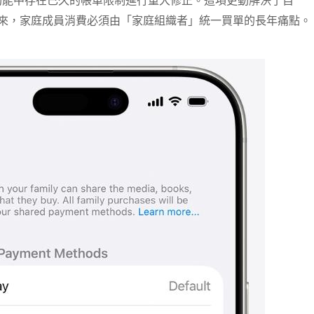
ring）功能中存在已久的帳單限制進行重大修正。這項更動解決了自
世以來，家庭成員消費必須由「家庭組織者」統一買單的長年痛點。