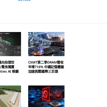
邁向抬頭世
CXMT第二季DRAM營收
大電信獨賣
年增716% 中國記憶體廠
ities AI 眼鏡
加速挑戰國際三巨頭