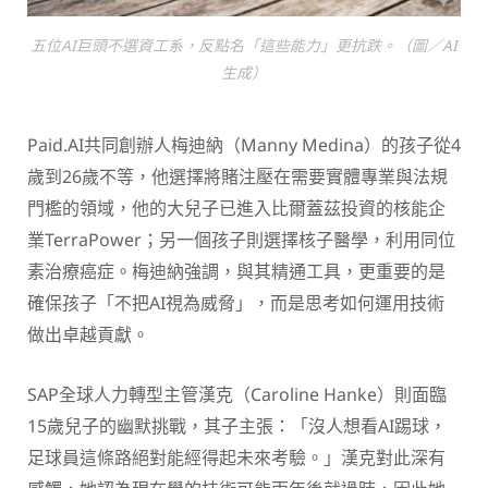
五位AI巨頭不選資工系，反點名「這些能力」更抗跌。（圖／AI
生成）
Paid.AI共同創辦人梅迪納（Manny Medina）的孩子從4
歲到26歲不等，他選擇將賭注壓在需要實體專業與法規
門檻的領域，他的大兒子已進入比爾蓋茲投資的核能企
業TerraPower；另一個孩子則選擇核子醫學，利用同位
素治療癌症。梅迪納強調，與其精通工具，更重要的是
確保孩子「不把AI視為威脅」，而是思考如何運用技術
做出卓越貢獻。
SAP全球人力轉型主管漢克（Caroline Hanke）則面臨
15歲兒子的幽默挑戰，其子主張：「沒人想看AI踢球，
足球員這條路絕對能經得起未來考驗。」漢克對此深有