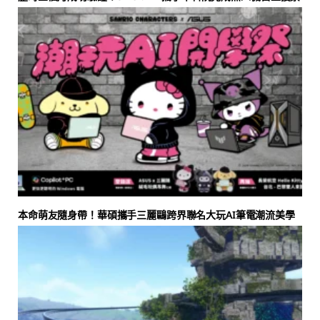
本命萌友隨身帶！華碩攜手三麗鷗跨界聯名大玩AI筆電潮流美學