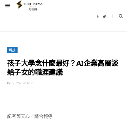
F
T
a
w
c
i
e
t
b
t
o
e
o
r
k
科技
孩子大學念什麼最好？AI企業高層談
給子女的職涯建議
By
2026-03-17
記者鄧天心／綜合報導