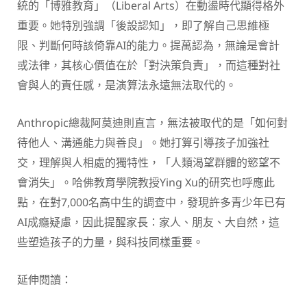
統的「博雅教育」（Liberal Arts）在動盪時代顯得格外
重要。她特別強調「後設認知」，即了解自己思維極
限、判斷何時該倚靠AI的能力。提萬認為，無論是會計
或法律，其核心價值在於「對決策負責」，而這種對社
會與人的責任感，是演算法永遠無法取代的。
Anthropic總裁阿莫迪則直言，無法被取代的是「如何對
待他人、溝通能力與善良」。她打算引導孩子加強社
交，理解與人相處的獨特性，「人類渴望群體的慾望不
會消失」。哈佛教育學院教授Ying Xu的研究也呼應此
點，在對7,000名高中生的調查中，發現許多青少年已有
AI成癮疑慮，因此提醒家長：家人、朋友、大自然，這
些塑造孩子的力量，與科技同樣重要。
延伸閱讀：