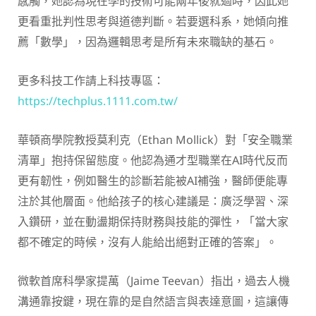
感觸，她認為現在學的技術可能兩年後就過時，因此她
更看重批判性思考與道德判斷。若要選科系，她傾向推
薦「數學」，因為邏輯思考是所有未來職缺的基石。
更多科技工作請上科技專區：
https://techplus.1111.com.tw/
華頓商學院教授莫利克（Ethan Mollick）對「安全職業
清單」抱持保留態度。他認為通才型職業在AI時代反而
更有韌性，例如醫生的診斷若能被AI補強，醫師便能專
注於其他層面。他給孩子的核心建議是：廣泛學習、深
入鑽研，並在動盪期保持財務與技能的彈性，「當大家
都不確定的時候，沒有人能給出絕對正確的答案」。
微軟首席科學家提萬（Jaime Teevan）指出，過去人機
溝通靠按鍵，現在靠的是自然語言與表達意圖，這讓傳