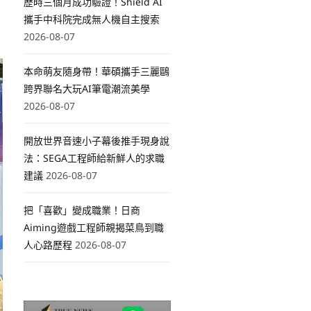
歷時三個月成功驗證！Shield AI
攜手中科院完成無人機自主搜索
2026-08-07
本命萌友隨身帶！華碩攜手三麗鷗
跨界聯名大玩AI筆電潮流美學
2026-08-07
開放世界音速小子幕後推手現身說
法：SEGA工程師給新鮮人的求職
建議
2026-08-07
把「喜歡」變成職業！日商
Aiming遊戲工程師親揭菜鳥到職
人心路歷程
2026-08-07