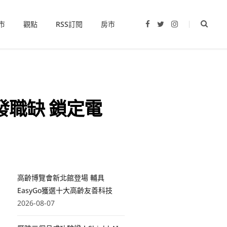
市
觀點
RSS訂閱
房市
F
T
I
a
w
n
c
i
s
e
t
t
b
t
a
o
e
g
o
r
r
k
a
m
發職缺 鎖定電
高齡博覽會新北館登場 輔具
EasyGo獲選十大高齡友善科技
2026-08-07