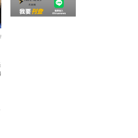
機
長
器
、
此