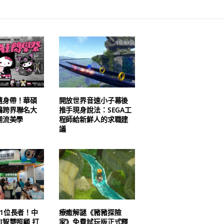
隨身帶！華碩
開放世界音速小子幕後
鷗跨界聯名大
推手現身說法：SEGA工
潮流美學
程師給新鮮人的求職建
議
1位長者！中
療癒解謎《豬豬探險
I智慧照顧 打
家》免費試玩版正式釋