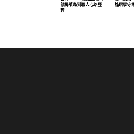
親揭菜鳥到職人心路歷
造居家守
程