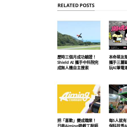
RELATED POSTS
歷時三個月成功驗證！
本命萌友
Shield AI 攜手中科院完
攜手三麗
成無人機自主搜索
玩AI筆電
把「喜歡」變成職業！
每5人就有
日商Aiming遊戲工程師
保科技秀A