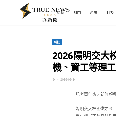
總覽
熱門
產業
科技
科技
2026陽明交
機、資工等理工
By
2026-03-14
記者黃仁杰／新竹報
陽明交大校園徵才今（