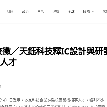
財經
政治
生活
健康
全球
國際
房
大校徵／天鈺科技釋IC設計與研
人才
導
14）日登場，多家科技企業進駐校園設攤招募人才，吸引不少