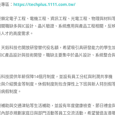
技專區：
https://techplus.1111.com.tw/
要鎖定電子工程、電機工程、資訊工程、光電工程、物理與材料
關職缺多與IC設計、晶片驗證、系統應用與產品工程相關，反
術人才的高度需求。
，天鈺科技也開放研發替代役名額，希望吸引具研發能力的學生
IC產品設計與技術開發，職缺主要集中於晶片設計、系統整合
科技提供年薪保障14個月制度，並設有員工分紅與利潤共享機
金與介紹獎金等制度。休假制度則包含彈性上下班與新人特別假
薪病假制度。
費補助與交通津貼等生活補助，並設有年度健康檢查、節日禮金
業內部亦規劃家庭日與部門活動等員工交流活動，希望營造友善