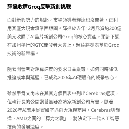
輝達收購Groq反擊新創挑戰
面對新興勢力的崛起，市場領導者輝達也沒閒著，正利
用其龐大現金流鞏固版圖。輝達於去年12月斥資約200億
美元收購了AI晶片新創公司Groq的核心資產。預計下週
在加州舉行的GTC開發者大會上，輝達將發表基於Groq
技術的新架構。
隨著開發者對運算速度的要求日益嚴苛，如何同時降低
推論成本與延遲，已成為2026年AI硬體商的競爭核心。
雖然甲骨文尚未在其官方價目表中列出Cerebras選項，
但執行長的公開讚譽無疑為這家新創公司背書。隨著
2026年AI應用從實驗室邁向大規模商用，Cerebras與輝
達、AMD之間的「算力之戰」，將決定下一代人工智慧
技術的發展速度。