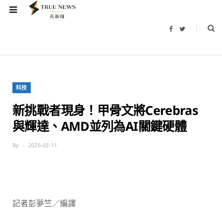
F
T
a
w
c
i
e
t
b
t
o
e
o
r
k
科技
新挑戰者現身！甲骨文將Cerebras
與輝達、AMD並列為AI關鍵硬體
By
2026-03-11
記者彭夢竺／編譯