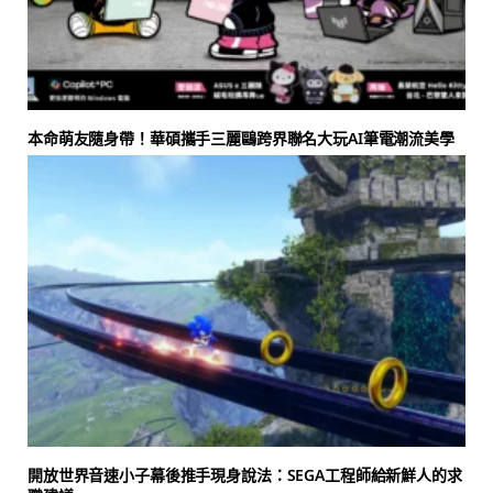
本命萌友隨身帶！華碩攜手三麗鷗跨界聯名大玩AI筆電潮流美學
開放世界音速小子幕後推手現身說法：SEGA工程師給新鮮人的求