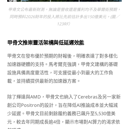
甲骨文公布最新財測，無論是營收還是獲利均不及華爾街預期，
同時預料2026財年的投入將比先前估計多出150億美元。(圖／
123RF）
甲骨文推崇靈活架構與低延遲效能
甲骨文在發布優於預期的財報後，明確表達了對多樣化
加速器硬體的支持。馬考爾克強調，甲骨文建構的基礎
設施具備高度靈活性，可支援從最小到最大的工作負
載，並持續提供最新的加速器方案。
除了輝達與AMD，甲骨文也納入了Cerebras及另一家新
創公司Positron的設計，旨在降低AI推論成本並大幅減
少延遲。甲骨文目前剩餘履約義務已飆升至5,530億美
元，較去年同期成長逾4倍，顯示市場對AI算力的渴求依