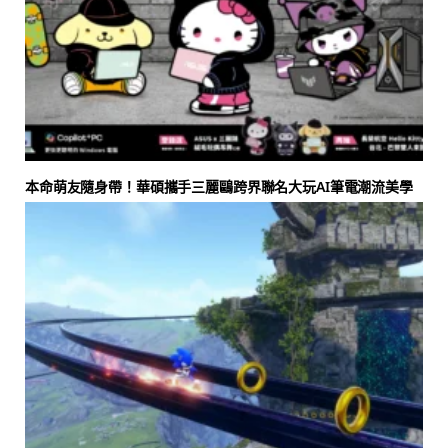
本命萌友隨身帶！華碩攜手三麗鷗跨界聯名大玩AI筆電潮流美學