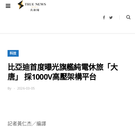
F
T
a
w
c
i
e
t
b
t
o
e
o
r
k
科技
比亞迪首度曝光旗艦純電休旅「大
唐」 採1000V高壓架構平台
By
2026-03-05
記者黃仁杰／編譯