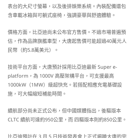
表台的大尺寸螢幕，以及後排娛樂系統。內裝配備還包
含車載冰箱與可躺式座椅，強調豪華與舒適體驗。
價格方面，比亞迪尚未公布官方售價。不過市場普遍預
估，作為品牌旗艦車型，大唐起售價可能超過40萬元人
民幣（約5.8萬美元）。
技術平台方面，大唐預計採用比亞迪最新 Super e-
platform，為 1000V 高壓架構平台，可支援最高
1000kW（1MW）級超快充。若搭配相應充電基礎設
施，可大幅縮短補能時間。
續航部分尚未正式公布，但中國媒體指出，後驅版本
CLTC 續航可達約950公里，而 四驅版本則約850公里。
比亞迪預計在 3 月 5 日技術發表會上正式揭曉大唐的完