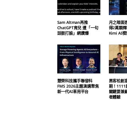
Sam Altman再推
月之暗面
ChatGPT育兒 遭「一句
得2萬顆輝
話狠打臉」網讚爆
Kimi A
慧榮科技攜手聯發科
黑客松創
FMS 2026主題演講聚焦
期！111
新一代AI車用平台
關鍵要兼
者體驗