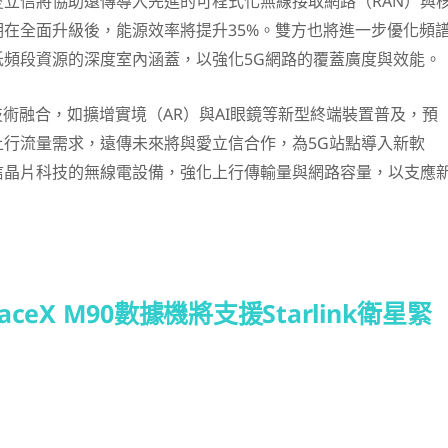
立信將協助遠傳導入先進的可程式化無線接取網路（RAN）與
在全面升級後，能源效率將提升35%。雙方也將進一步優化頻
低頻段資源的深度室內涵蓋，以強化5G網路的覆蓋廣度與效能。
技術融合，如擴增實境（AR）與AI眼鏡等新型終端裝置普及，預
上行流量需求，遠傳未來將與愛立信合作，為5G站點導入新軟
信晶片科技的無線電設備，強化上行傳輸量與網路容量，以支應
ceX M90數據機將支援Starlink衛星緊