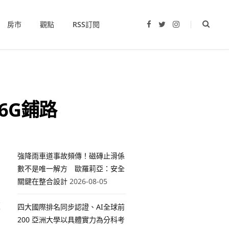
房市
觀點
RSS訂閱
F
T
I
a
w
n
c
i
s
e
t
t
b
t
a
o
e
g
o
r
r
k
a
m
為6G鋪路
強降雨車道事故頻傳！磁磚止滑係
數不是唯一解方 歐羅莉亞：安全
關鍵在整合設計
2026-08-05
這
四大國際排名同步認證、AI全球前
200 亞洲大學以具體實力為分科考