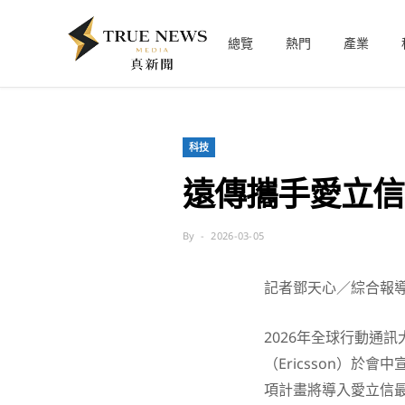
總覽
熱門
產業
科技
遠傳攜手愛立信 
By
2026-03-05
記者鄧天心／綜合報
2026年全球行動通
（Ericsson）於會
項計畫將導入愛立信最