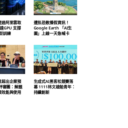
透過阿里雲取
遭批恐散播假資訊！
達GPU 支撐
Google Earth 「AI生
I模型訓練
圖」上線一天急喊卡
意超出企業預
生成式AI黑客松競賽落
1評審團：解題
幕 1111林文雄勉青年：
顧效能與使用
持續創新