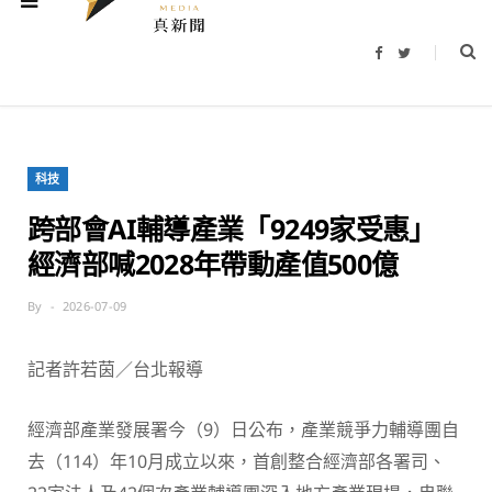
F
T
a
w
c
i
e
t
b
t
o
e
o
r
k
科技
跨部會AI輔導產業「9249家受惠」
經濟部喊2028年帶動產值500億
By
2026-07-09
記者許若茵／台北報導
經濟部產業發展署今（9）日公布，產業競爭力輔導團自
去（114）年10月成立以來，首創整合經濟部各署司、