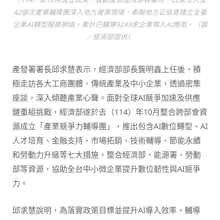
42個次產業輔導團深入地方產業現場，串聯地方公協會建立全臺
企業AI轉型服務網絡，累計已輔導9249家企業導入AI應用。（圖
／經濟部提供）
產發署署長邱求慧表示，經濟部部長龔明鑫上任後，積
極走訪各大工商團體、傳統產業及中小企業，透過密集
座談，深入傾聽產業心聲。面對全球AI競爭加速及供應
鏈重組挑戰，經濟部遂於去（114）年10月整合跨部會資
源成立「產業競爭力輔導團」，推出包含AI數位轉型、AI
人才培育、金融支持、市場拓銷、技術輔導、節能永續
和勞動力升級等七大措施，整合經濟部、能源署、勞動
部等資源，協助全台中小微企業提升數位韌性與AI競爭
力。
邱求慧說明，為落實政策目標並提升AI導入效率，輔導