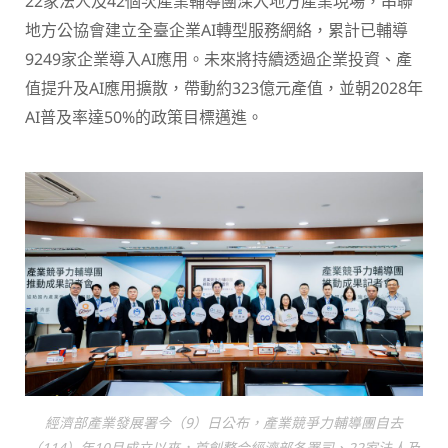
22家法人及42個次產業輔導團深入地方產業現場，串聯
地方公協會建立全臺企業AI轉型服務網絡，累計已輔導
9249家企業導入AI應用。未來將持續透過企業投資、產
值提升及AI應用擴散，帶動約323億元產值，並朝2028年
AI普及率達50%的政策目標邁進。
經濟部產業發展署今（9）日公布，產業競爭力輔導團自去
（114）年10月成立以來，首創整合經濟部各署司、22家法人及