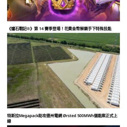
《爐石戰記®》第 14 賽季登場！花費金幣解鎖手下特殊技能
特斯拉Megapack助攻德州電網 Ørsted 500MWh儲能案正式上
線