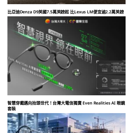
比亞迪Denza D9英國7.5萬英鎊起 比Lexus LM便宜逾2.2萬英鎊
智慧穿戴邁向抬頭世代！台灣大電信獨賣 Even Realities AI 眼鏡
套裝