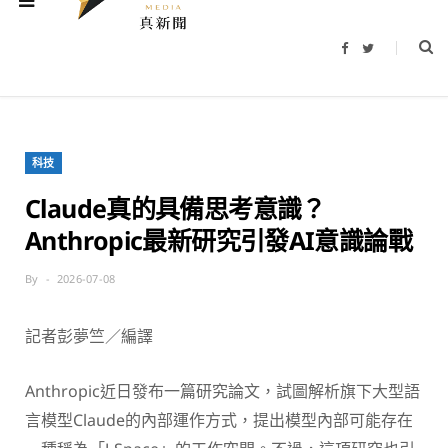
F
T
a
w
c
i
e
t
b
t
o
e
o
r
k
科技
Claude真的具備思考意識？
Anthropic最新研究引發AI意識論戰
By
2026-07-08
記者彭夢竺／編譯
Anthropic近日發布一篇研究論文，試圖解析旗下大型語
言模型Claude的內部運作方式，提出模型內部可能存在