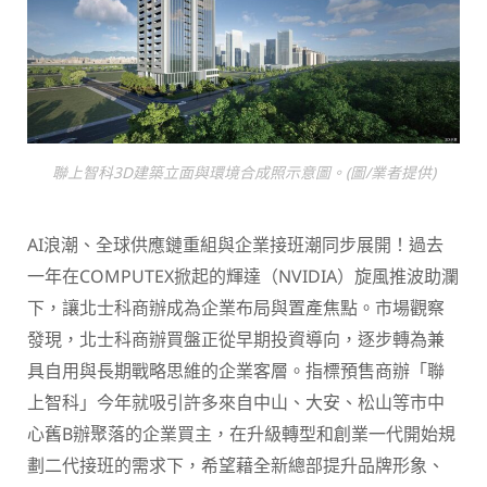
聯上智科3D建築立面與環境合成照示意圖。(圖/業者提供)
AI浪潮、全球供應鏈重組與企業接班潮同步展開！過去
一年在COMPUTEX掀起的輝達（NVIDIA）旋風推波助瀾
下，讓北士科商辦成為企業布局與置產焦點。市場觀察
發現，北士科商辦買盤正從早期投資導向，逐步轉為兼
具自用與長期戰略思維的企業客層。指標預售商辦「聯
上智科」今年就吸引許多來自中山、大安、松山等市中
心舊B辦聚落的企業買主，在升級轉型和創業一代開始規
劃二代接班的需求下，希望藉全新總部提升品牌形象、