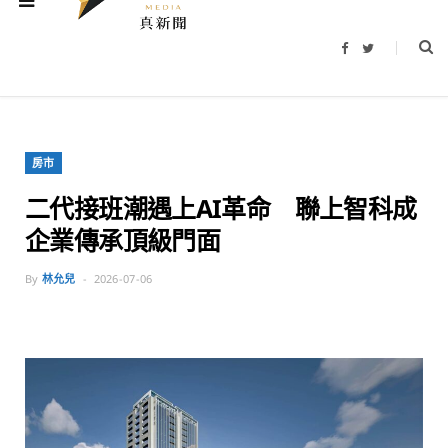
F
T
a
w
c
i
e
t
b
t
o
e
o
r
k
房市
二代接班潮遇上AI革命 聯上智科成
企業傳承頂級門面
By
林允兒
2026-07-06