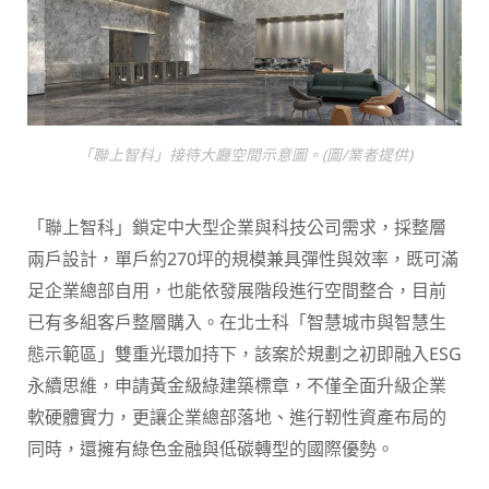
「聯上智科」接待大廳空間示意圖。(圖/業者提供)
「聯上智科」鎖定中大型企業與科技公司需求，採整層
兩戶設計，單戶約270坪的規模兼具彈性與效率，既可滿
足企業總部自用，也能依發展階段進行空間整合，目前
已有多組客戶整層購入。在北士科「智慧城市與智慧生
態示範區」雙重光環加持下，該案於規劃之初即融入ESG
永續思維，申請黃金級綠建築標章，不僅全面升級企業
軟硬體實力，更讓企業總部落地、進行靭性資產布局的
同時，還擁有綠色金融與低碳轉型的國際優勢。