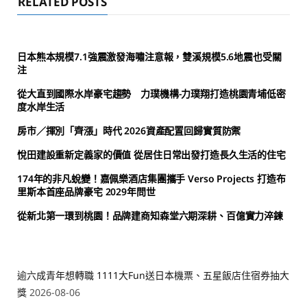
RELATED POSTS
日本熊本規模7.1強震激發海嘯注意報，雙溪規模5.6地震也受關
注
從大直到國際水岸豪宅趨勢 力璞機構-力璞翔打造桃園青埔低密
度水岸生活
房市／揮別「齊漲」時代 2026資產配置回歸實質防禦
悅田建設重新定義家的價值 從居住日常出發打造長久生活的住宅
174年的非凡蛻變！嘉佩樂酒店集團攜手 Verso Projects 打造布
里斯本首座品牌豪宅 2029年問世
從新北第一環到桃園！品牌建商知森堂六期深耕、百億實力淬鍊
逾六成青年想轉職 1111大Fun送日本機票、五星飯店住宿券抽大
獎
2026-08-06