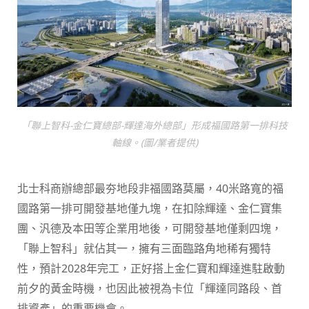
「聯上智科-金仁寶總部-輝達海外總部」形成福國路第一排科技
軸線。(圖/業者提供)
北士科商辦總部最夯地段非福國路莫屬，40米路寬的福
國路第一排可開發基地僅九塊，在扣除輝達、金仁寶集
團、汎德及本田等企業用地後，可開發基地僅剩四塊，
「聯上智科」就佔其一，擁有三面臨路角地稀有獨特
性，預計2028年完工，正好搭上金仁寶和輝達進駐啟動
前夕的黃金時機，也因此被視為卡位「輝達同路段、首
排資產」的重要機會。