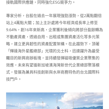
接軌國際供應鏈，同時強化ESG競爭力。
專家分析，台股在過去一年展現強勁漲勢，從2萬點翻倍
站上4萬點大關；加上主計處將今年經濟成長率上修至
9.64%，創16年來新高，企業獲利後傾向將部分盈餘轉為
不動產資產，透過自用、出租或集團資產活化等多元策
略，建立更具韌性的資產配置架構。在此趨勢下，頂著
「輝達海外星艦總部」光環的北士科，迅速躍升為最受
矚目的新興商辦板塊，並持續發揮磁吸優質企業聚集的
效應，未來有望循新加坡濱海灣新世代企業總部聚落模
式，發展為兼具科技創新與水岸商務特色的台北國際科
技門戶。