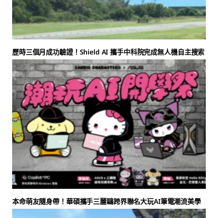
歷時三個月成功驗證！Shield AI 攜手中科院完成無人機自主搜索
本命萌友隨身帶！華碩攜手三麗鷗跨界聯名大玩AI筆電潮流美學