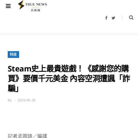
F
T
a
w
c
i
e
t
b
t
o
e
o
r
k
科技
Steam史上最貴遊戲！《感謝您的購
買》要價千元美金 內容空洞遭諷「詐
騙」
By
2026-06-25
記者孟圓琦／編譯