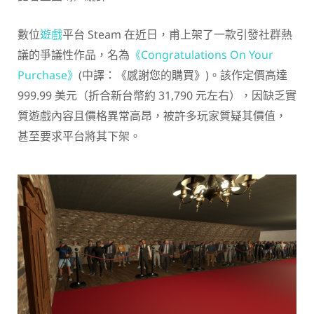
數位
遊戲
平台 Steam 在近日，甫上架了一款引發社群熱
議的爭議性作品，名為
《Congratulations On Your
Purchase》
(中譯：《感謝您的購買》)。該作定價高達
999.99 美元（折合新台幣約 31,790 元左右），因缺乏實
質遊戲內容且價格異常高昂，被許多玩家質疑其價值，
甚至要求平台將其下架。