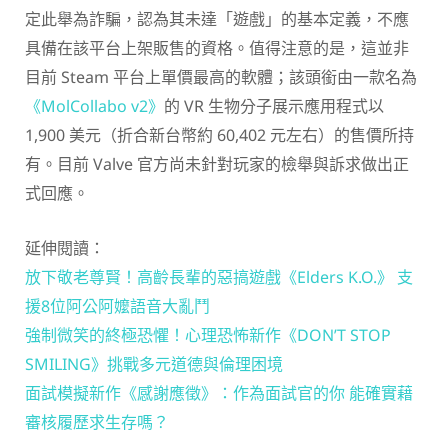
定此舉為詐騙，認為其未達「遊戲」的基本定義，不應
具備在該平台上架販售的資格。值得注意的是，這並非
目前 Steam 平台上單價最高的軟體；該頭銜由一款名為
《
MolCollabo v2
》
的 VR 生物分子展示應用程式以
1,900 美元（折合新台幣約 60,402 元左右）的售價所持
有。目前 Valve 官方尚未針對玩家的檢舉與訴求做出正
式回應。
延伸閱讀：
放下敬老尊賢！高齡長輩的惡搞遊戲《Elders K.O.》 支
援8位阿公阿嬤語音大亂鬥
強制微笑的終極恐懼！心理恐怖新作《DON’T STOP
SMILING》挑戰多元道德與倫理困境
面試模擬新作《感謝應徵》：作為面試官的你 能確實藉
審核履歷求生存嗎？