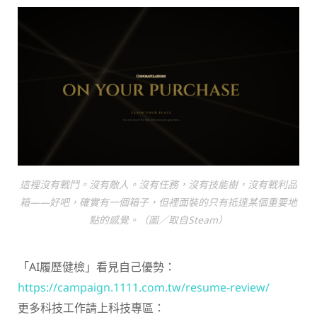
這裡沒有戰鬥。沒有敵人。沒有任務，沒有技能樹，沒有戰利品
箱——好吧，確實有一個箱子，但裡面裝的只有抵達某個重要地
點的感覺。（圖／取自Steam）
「AI履歷健檢」看見自己優勢：
https://campaign.1111.com.tw/resume-review/
更多科技工作請上科技專區：