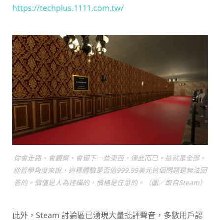
https://techplus.1111.com.tw/
你會走路、會觀察、會留下一些東西，僅此而已。這就是全部。
從哲學角度來說，這種體驗是否值999.99美元這個問題是無法回
答的。價值是人為建構的，價格是任意的。（圖／取自Steam）
此外，Steam 討論區已湧現大量批評聲音，多數用戶認