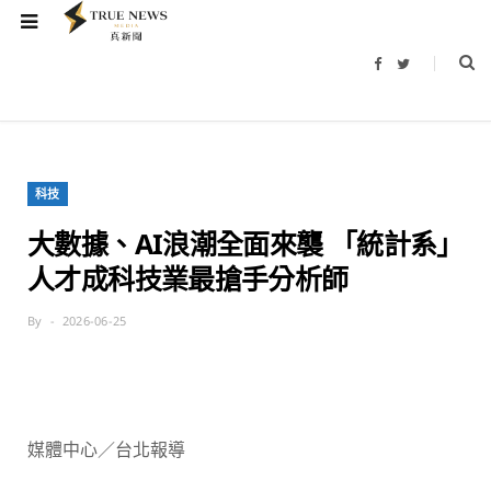
F
T
a
w
c
i
e
t
b
t
o
e
o
r
k
科技
大數據、AI浪潮全面來襲 「統計系」
人才成科技業最搶手分析師
By
2026-06-25
媒體中心／台北報導