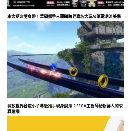
本命萌友隨身帶！華碩攜手三麗鷗跨界聯名大玩AI筆電潮流美學
開放世界音速小子幕後推手現身說法：SEGA工程師給新鮮人的求
職建議