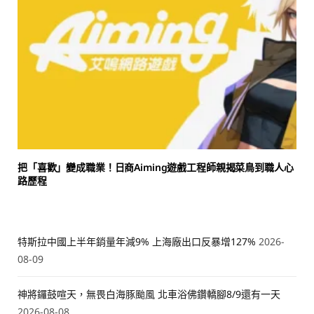
把「喜歡」變成職業！日商Aiming遊戲工程師親揭菜鳥到職人心
路歷程
特斯拉中國上半年銷量年減9% 上海廠出口反暴增127%
2026-
08-09
神將鑼鼓喧天，無畏白海豚颱風 北車浴佛鑽轎腳8/9還有一天
2026-08-08